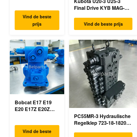
VIO50-3 VIO55-2
Kubota U20-3 U25-3
VIO55-3
Final Drive KYB MAG-
Hoofdhydraulische
18VP-230F OEM
Vind de beste
pomp OEM
Reismotor B0240-18076
prijs
Vind de beste prijs
PSVD2-17E B0600-
RB511-61290 RB559-
16023 B0600-
61290 RC157-78000 Voor
16017
mini-
Minigraafmachine
graafmachineonderdelen
Bobcat E17 E19
E20 E17Z E20Z
Schommelmotor
PC55MR-3 Hydraulische
Reducer 7024418
Regelklep 723-18-18200
7024419 Voor mini
723-18-18201 723-18-
Vind de beste
graafmachine
18202 voor KOMATSU