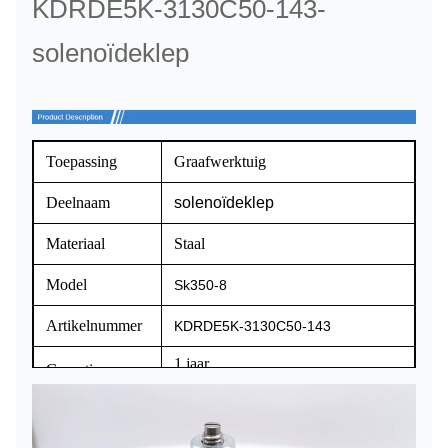
KDRDE5K-3130C50-143-
solenoïdeklep
Toepassing
Graafwerktuig
Deelnaam
solenoïdeklep
Materiaal
Staal
Model
Sk350-8
Artikelnummer
KDRDE5K-3130C50-143
1 jaar
Garantie
T/T, de Western Union, paypal,
Betalingstermijn
handelsverzekering of zonodig