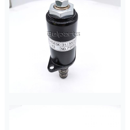
Wij hebben een sterk
logistieksysteem, dat volgens
Het verschepen
klantenvereisten kan worden
geselecteerd