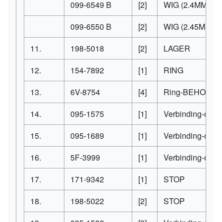
099-6549
B
[2]
WIG
(2.4MM TH
099-6550
B
[2]
WIG
(2.45MM T
11.
198-5018
[2]
LAGER
12.
154-7892
[1]
RING
13.
6V-8754
[4]
Ring-BEHOUDT
14.
095-1575
[1]
Verbinding-o-R
15.
095-1689
[1]
Verbinding-o-R
16.
5F-3999
[1]
Verbinding-o-R
17.
171-9342
[1]
STOP
18.
198-5022
[2]
STOP