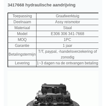
3417668 hydraulische aandrijving
Toepassing
Graafwerktuig
Deelnaam
Assy reismotor
Materiaal
Staal
Model
E306 306 341-7668
MOQ
1PC
Garantie
1 jaar
T/T, paypal, -handelsverzekering of
Betalingstermijn
zonodig
Levering
1~3 dagen na de ontvangen betaling
door overzees, door de lucht, door
Verzending
uitdrukkelijk of zonodig