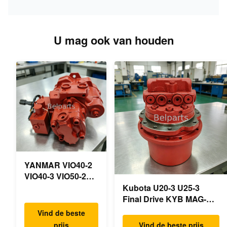
U mag ook van houden
YANMAR VIO40-2
VIO40-3 VIO50-2
VIO50-3 VIO55-2
Kubota U20-3 U25-3
VIO55-3
Final Drive KYB MAG-
Hoofdhydraulische
18VP-230F OEM
Vind de beste
pomp OEM
Reismotor B0240-18076
prijs
Vind de beste prijs