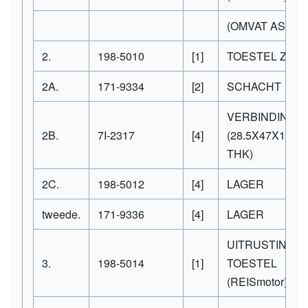
(OMVAT AS ZO
2.
198-5010
[1]
TOESTEL ZOA
2A.
171-9334
[2]
SCHACHT
VERBINDINGS
2B.
7I-2317
[4]
(28.5X47X1.6M
THK)
2C.
198-5012
[4]
LAGER
tweede.
171-9336
[4]
LAGER
UITRUSTING-
3.
198-5014
[1]
TOESTEL
(REISmotor)