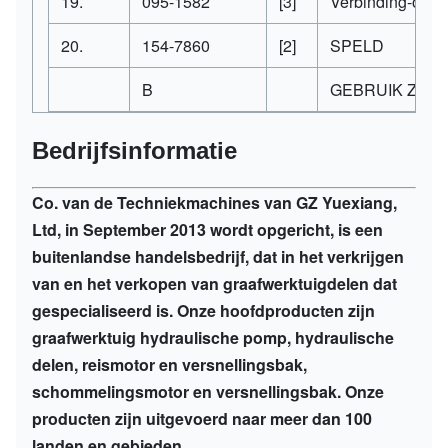
19.
095-1582
[3]
Verbinding-o-R
20.
154-7860
[2]
SPELD
B
GEBRUIK ZON
Bedrijfsinformatie
Co. van de Techniekmachines van GZ Yuexiang,
Ltd, in September 2013 wordt opgericht, is een
buitenlandse handelsbedrijf, dat in het verkrijgen
van en het verkopen van graafwerktuigdelen dat
gespecialiseerd is. Onze hoofdproducten zijn
graafwerktuig hydraulische pomp, hydraulische
delen, reismotor en versnellingsbak,
schommelingsmotor en versnellingsbak. Onze
producten zijn uitgevoerd naar meer dan 100
landen en gebieden.