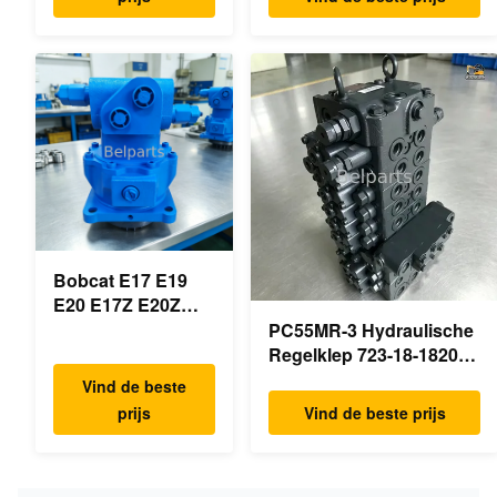
PSVD2-17E B0600-
RB511-61290 RB559-
16023 B0600-
61290 RC157-78000 Voor
16017
mini-
Minigraafmachine
graafmachineonderdelen
Bobcat E17 E19
E20 E17Z E20Z
Schommelmotor
PC55MR-3 Hydraulische
Reducer 7024418
Regelklep 723-18-18200
7024419 Voor mini
723-18-18201 723-18-
Vind de beste
graafmachine
18202 voor KOMATSU
prijs
Vind de beste prijs
Graafmachine Originele
Onderdelen