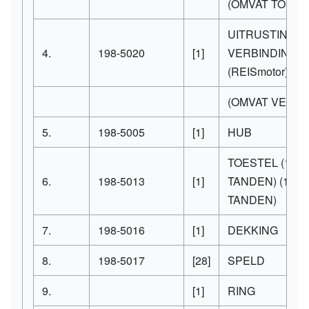
(OMVAT TOEST
UITRUSTING-
4.
198-5020
[1]
VERBINDING
(REISmotor)
(OMVAT VERBI
5.
198-5005
[1]
HUB
TOESTEL
(14-
6.
198-5013
[1]
TANDEN) (14-
TANDEN)
7.
198-5016
[1]
DEKKING
8.
198-5017
[28]
SPELD
9.
[1]
RING