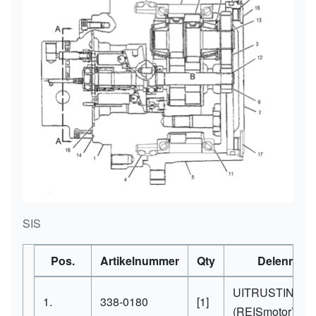
SIS
Pos.
Artikelnummer
Qty
Delennaa
UITRUSTING-A
1.
338-0180
[1]
(REISmotor)