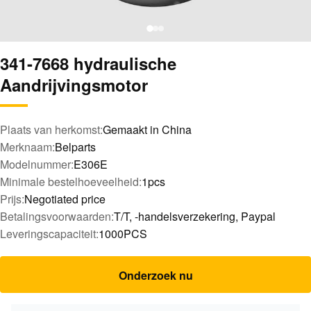
341-7668 hydraulische
Aandrijvingsmotor
Plaats van herkomst:
Gemaakt in China
Merknaam:
Belparts
Modelnummer:
E306E
Minimale bestelhoeveelheid:
1pcs
Prijs:
Negotiated price
Betalingsvoorwaarden:
T/T, -handelsverzekering, Paypal
Leveringscapaciteit:
1000PCS
Onderzoek nu