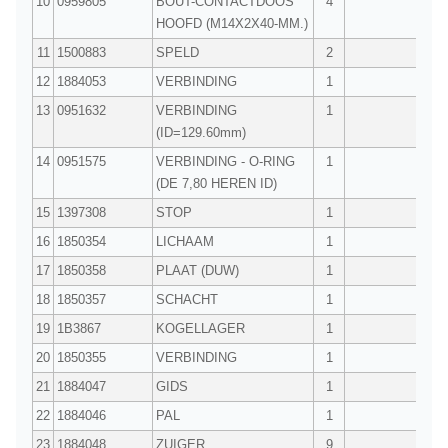
10
0959805
BOUT-CONTACTDOOS
4
HOOFD (M14X2X40-MM.)
11
1500883
SPELD
2
12
1884053
VERBINDING
1
13
0951632
VERBINDING
1
(ID=129.60mm)
14
0951575
VERBINDING - O-RING
1
(DE 7,80 HEREN ID)
15
1397308
STOP
1
16
1850354
LICHAAM
1
17
1850358
PLAAT (DUW)
1
18
1850357
SCHACHT
1
19
1B3867
KOGELLAGER
1
20
1850355
VERBINDING
1
21
1884047
GIDS
1
22
1884046
PAL
1
23
1884048
ZUIGER
9