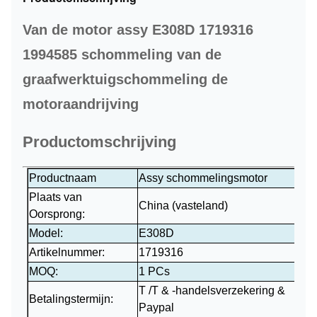
Van de motor assy E308D 1719316
1994585 schommeling van de
graafwerktuigschommeling de
motoraandrijving
Productomschrijving
Productnaam
Assy schommelingsmotor
Plaats van
China (vasteland)
Oorsprong:
Model:
E308D
Artikelnummer:
1719316
MOQ:
1 PCs
T /T & -handelsverzekering &
Betalingstermijn:
Paypal