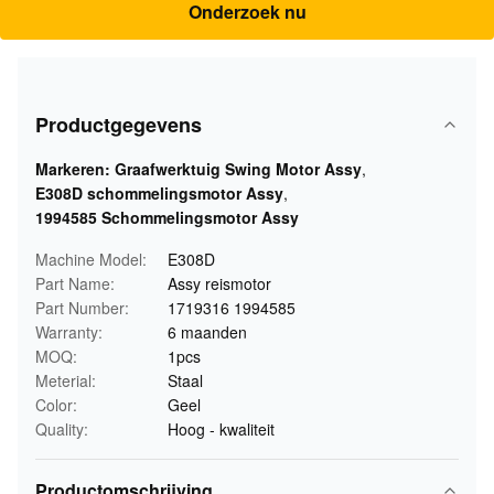
Onderzoek nu
Productgegevens
Markeren:
Graafwerktuig Swing Motor Assy
,
E308D schommelingsmotor Assy
,
1994585 Schommelingsmotor Assy
Machine Model:
E308D
Part Name:
Assy reismotor
Part Number:
1719316 1994585
Warranty:
6 maanden
MOQ:
1pcs
Meterial:
Staal
Color:
Geel
Quality:
Hoog - kwaliteit
Productomschrijving