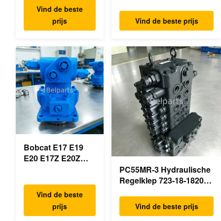
Hoofdhydraulische
18VP-230F OEM
Vind de beste
pomp OEM
Reismotor B0240-18076
prijs
Vind de beste prijs
PSVD2-17E B0600-
RB511-61290 RB559-
16023 B0600-
61290 RC157-78000 Voor
16017
mini-
Minigraafmachine
graafmachineonderdelen
Bobcat E17 E19
E20 E17Z E20Z
Schommelmotor
PC55MR-3 Hydraulische
Reducer 7024418
Regelklep 723-18-18200
7024419 Voor mini
723-18-18201 723-18-
Vind de beste
graafmachine
18202 voor KOMATSU
prijs
Vind de beste prijs
Graafmachine Originele