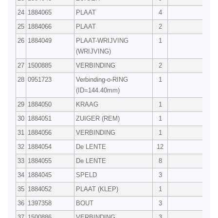
24
1884065
PLAAT
4
25
1884066
PLAAT
2
26
1884049
PLAAT-WRIJVING
1
(WRIJVING)
27
1500885
VERBINDING
2
28
0951723
Verbinding-o-RING
1
(ID=144.40mm)
29
1884050
KRAAG
1
30
1884051
ZUIGER (REM)
1
31
1884056
VERBINDING
1
32
1884054
De LENTE
12
33
1884055
De LENTE
8
34
1884045
SPELD
3
35
1884052
PLAAT (KLEP)
1
36
1397358
BOUT
3
37
1500886
VERBINDING
3