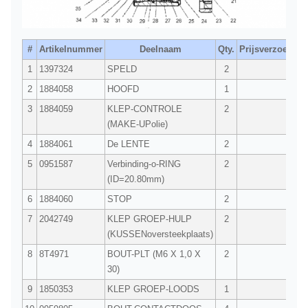
#
Artikelnummer
Deelnaam
Qty.
Prijsverzoek
1
1397324
SPELD
2
2
1884058
HOOFD
1
3
1884059
KLEP-CONTROLE
2
(MAKE-UPolie)
4
1884061
De LENTE
2
5
0951587
Verbinding-o-RING
2
(ID=20.80mm)
6
1884060
STOP
2
7
2042749
KLEP GROEP-HULP
2
(KUSSENoversteekplaats)
8
8T4971
BOUT-PLT (M6 X 1,0 X
2
30)
9
1850353
KLEP GROEP-LOODS
1