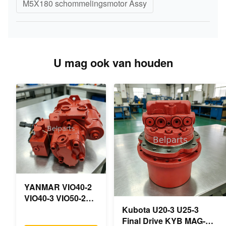
M5X180 schommelingsmotor Assy
U mag ook van houden
YANMAR VIO40-2
VIO40-3 VIO50-2
VIO50-3 VIO55-2
Kubota U20-3 U25-3
VIO55-3
Final Drive KYB MAG-