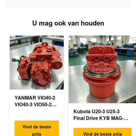
U mag ook van houden
YANMAR VIO40-2
VIO40-3 VIO50-2
VIO50-3 VIO55-2
Kubota U20-3 U25-3
VIO55-3
Final Drive KYB MAG-
Hoofdhydraulische
18VP-230F OEM
Vind de beste
pomp OEM
Reismotor B0240-18076
prijs
Vind de beste prijs