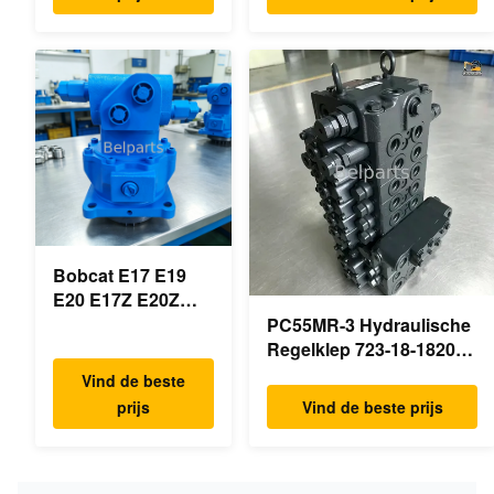
PSVD2-17E B0600-
RB511-61290 RB559-
16023 B0600-
61290 RC157-78000 Voor
16017
mini-
Minigraafmachine
graafmachineonderdelen
Bobcat E17 E19
E20 E17Z E20Z
Schommelmotor
PC55MR-3 Hydraulische
Reducer 7024418
Regelklep 723-18-18200
7024419 Voor mini
723-18-18201 723-18-
Vind de beste
graafmachine
18202 voor KOMATSU
prijs
Vind de beste prijs
Graafmachine Originele
Onderdelen