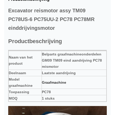
Excavator reismotor assy TM09
PC78US-6 PC75UU-2 PC78 PC78MR
einddrijvingsmotor
Productbeschrijving
Belparts graafmachineonderdelen
Naam van het
GM09 TM09 eind aandrijving PC78
product
reismotor
Deelnaam
Laatste aandrijving
Model
Graafmachine
graafmachine
Toepassing
PC78
MOQ
1 stuks
Materiaal
Legeringsstaal
Aflevering
Door zee, door de lucht, per express