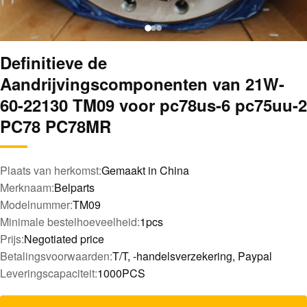
Definitieve de
Aandrijvingscomponenten van 21W-
60-22130 TM09 voor pc78us-6 pc75uu-2
PC78 PC78MR
Plaats van herkomst:
Gemaakt in China
Merknaam:
Belparts
Modelnummer:
TM09
Minimale bestelhoeveelheid:
1pcs
Prijs:
Negotiated price
Betalingsvoorwaarden:
T/T, -handelsverzekering, Paypal
Leveringscapaciteit:
1000PCS