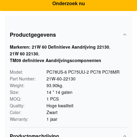
Onderzoek nu
Productgegevens
Markeren:
21W 60 Definitieve Aandrijving 22130
,
21W 60 22130
,
TM09 definitieve Aandrijvingscomponenten
Model:
PC78US-6 PC75UU-2 PC78 PC78MR
Part Number:
21W-60-22130
Weight:
93.90kg.
Size:
14 * 14 gaten
MOQ:
1 PCS
Quality:
Hoge kwaliteit
Color:
Zwart
Warranty:
1 jaar
Productomschrijving