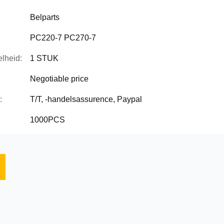
Belparts
PC220-7 PC270-7
lheid:
1 STUK
Negotiable price
:
T/T, -handelsassurence, Paypal
1000PCS