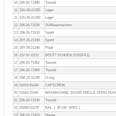
10
206-26-71440
Toestel
11
22U-26-21320
Lager
11
22U-26-21330
Lager
12
206-26-71520
DUWwasmachine
13
206-26-71510
Speld
14
20Y-26-21330
Speld
15
20Y-26-21240
Plaat
16
112-32-11211
BOUT? SCHOEN (Y0320-K1)
17
206-26-71452
Toestel
17
206-26-71450
Toestel
18
20K-22-11190
O-ring
19
01010-81440
CAPSCREW
20
01643-31445
WASMACHINE, (VOOR SNELLE VERSCHUIVI
21
206-26-71430
Toestel
22
04260-01270
BAL, (- 40 GR. SPEC.)
23
206-26-71470
Drager