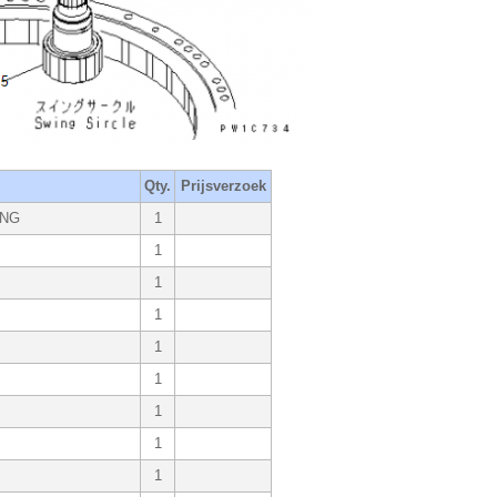
Qty.
Prijsverzoek
ING
1
1
1
1
1
1
1
1
1