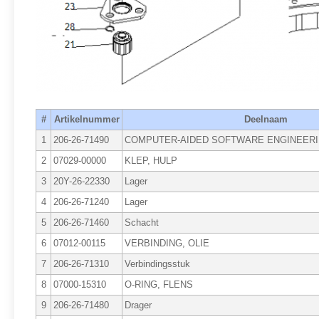
#
Artikelnummer
Deelnaam
1
206-26-71490
COMPUTER-AIDED SOFTWARE ENGINEER
2
07029-00000
KLEP, HULP
3
20Y-26-22330
Lager
4
206-26-71240
Lager
5
206-26-71460
Schacht
6
07012-00115
VERBINDING, OLIE
7
206-26-71310
Verbindingsstuk
8
07000-15310
O-RING, FLENS
9
206-26-71480
Drager