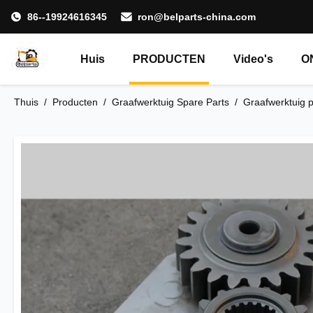
86--19924616345
ron@belparts-china.com
Huis
PRODUCTEN
Video's
O
Thuis
/
Producten
/
Graafwerktuig Spare Parts
/
Graafwerktuig 