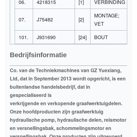
06.
4218315
[1]
VERBINDING
MONTAGE;
07.
J75482
[2]
VET
101.
J931690
[24]
BOUT
Bedrijfsinformatie
Co. van de Techniekmachines van GZ Yuexiang,
Ltd, dat in September 2013 wordt opgericht, is een
buitenlandse handelsbedrijf, dat in
gespecialiseerd is
verkrijgende en verkopende graafwerktuigdelen.
Onze hoofdproducten zijn graafwerktuig
hydraulische pomp, hydraulische delen, reismotor
en versnellingsbak, schommelingsmotor en
versnellingsbak. Onze producten zijn uitgevoerd