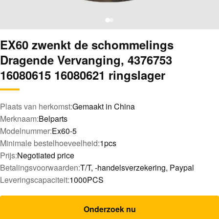
EX60 zwenkt de schommelings
Dragende Vervanging, 4376753
16080615 16080621 ringslager
Plaats van herkomst:
Gemaakt in China
Merknaam:
Belparts
Modelnummer:
Ex60-5
Minimale bestelhoeveelheid:
1pcs
Prijs:
Negotiated price
Betalingsvoorwaarden:
T/T, -handelsverzekering, Paypal
Leveringscapaciteit:
1000PCS
Onderzoek nu