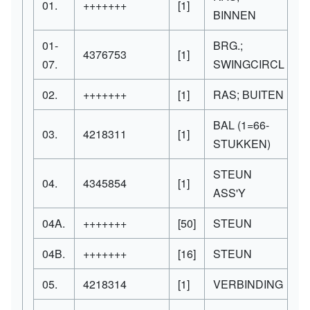
01.
+++++++
[1]
BINNEN
01-
BRG.;
4376753
[1]
07.
SWINGCIRCL
02.
+++++++
[1]
RAS; BUITEN
BAL (1=66-
03.
4218311
[1]
STUKKEN)
STEUN
04.
4345854
[1]
ASS'Y
04A.
+++++++
[50]
STEUN
04B.
+++++++
[16]
STEUN
05.
4218314
[1]
VERBINDING