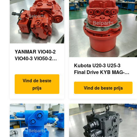
YANMAR VIO40-2
VIO40-3 VIO50-2
VIO50-3 VIO55-2
Kubota U20-3 U25-3
VIO55-3
Final Drive KYB MAG-
Hoofdhydraulische
18VP-230F OEM
Vind de beste
pomp OEM
Reismotor B0240-18076
prijs
Vind de beste prijs
PSVD2-17E B0600-
RB511-61290 RB559-
16023 B0600-
61290 RC157-78000 Voor
16017
mini-
Minigraafmachine
graafmachineonderdelen