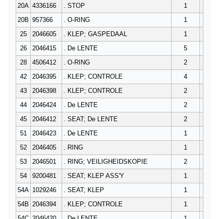
20A
4336166
. STOP
1
20B
957366
. O-RING
1
25
2046605
. KLEP; GASPEDAAL
1
26
2046415
. De LENTE
5
28
4506412
. O-RING
2
42
2046395
. KLEP; CONTROLE
4
43
2046398
. KLEP; CONTROLE
2
44
2046424
. De LENTE
2
45
2046412
. SEAT; De LENTE
2
51
2046423
. De LENTE
1
52
2046405
. RING
1
53
2046501
. RING; VEILIGHEIDSKOPIE
2
54
9200481
. SEAT; KLEP ASS'Y
1
54A
1029246
. SEAT; KLEP
1
54B
2046394
. KLEP; CONTROLE
1
54C
2046420
. De LENTE
1