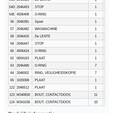
54D
2046453
. STOP
1
54E
4506408
. O-RING
1
56
2046381
. Spoel
1
57
2046482
. WASMACHINE
1
58
2046425
. De LENTE
1
59
2046447
. STOP
1
60
4506424
. O-RING
1
62
0004163
. PLAAT
1
63
2046490
. O-RING
7
64
2046502
. RING; VEILIGHEIDSKOPIE
7
65
1029308
. PLAAT
1
122
2046512
. PLAAT
1
123
M340830
. BOUT; CONTACTDOOS
11
124
M341036
. BOUT; CONTACTDOOS
10