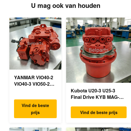
U mag ook van houden
YANMAR VIO40-2
VIO40-3 VIO50-2
VIO50-3 VIO55-2
Kubota U20-3 U25-3
VIO55-3
Final Drive KYB MAG-
Hoofdhydraulische
18VP-230F OEM
Vind de beste
pomp OEM
Reismotor B0240-18076
prijs
Vind de beste prijs
PSVD2-17E B0600-
RB511-61290 RB559-
16023 B0600-
61290 RC157-78000 Voor
16017
mini-