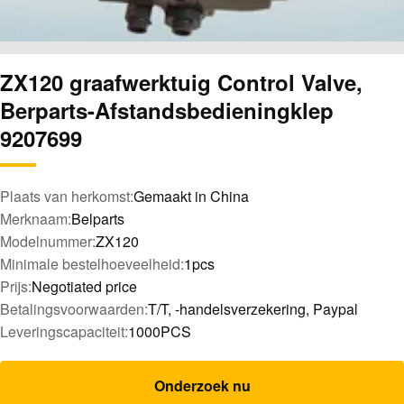
ZX120 graafwerktuig Control Valve,
Berparts-Afstandsbedieningklep
9207699
Plaats van herkomst:
Gemaakt in China
Merknaam:
Belparts
Modelnummer:
ZX120
Minimale bestelhoeveelheid:
1pcs
Prijs:
Negotiated price
Betalingsvoorwaarden:
T/T, -handelsverzekering, Paypal
Leveringscapaciteit:
1000PCS
Onderzoek nu