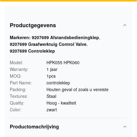
Productgegevens
Markeren:
9207699 Afstandsbedieningklep
,
9207699 Graafwerktuig Control Valve
,
9207699 Controleklep
Model:
HPK055 HPK060
Warranty:
1 jaar
MOQ:
1pcs
Part Name:
controleklep
Packing:
Houten geval of zoals u vereiste
Textures:
Staal
Quality:
Hoog - kwaliteit
Color:
zwart
Productomschrijving