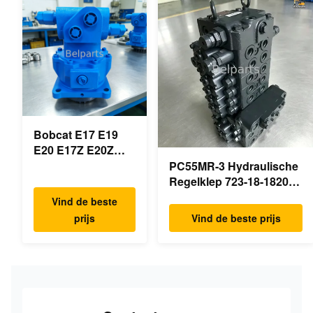
Minigraafmachine
graafmachineonderdelen
Bobcat E17 E19
E20 E17Z E20Z
Schommelmotor
PC55MR-3 Hydraulische
Reducer 7024418
Regelklep 723-18-18200
7024419 Voor mini
723-18-18201 723-18-
Vind de beste
graafmachine
18202 voor KOMATSU
prijs
Vind de beste prijs
Graafmachine Originele
Onderdelen