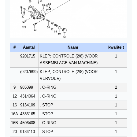
#
Aantal
Naam
kwaliteit
9201715
KLEP; CONTROLE (2/8) (VOOR
1
ASSEMBLAGE VAN MACHINE)
(9207699)
KLEP; CONTROLE (2/8) (VOOR
1
VERVOER)
9
985099
. O-RING
2
12
4314064
. O-RING
1
16
9134109
. STOP
1
16A
4336165
. STOP
1
16B
4506408
. O-RING
1
20
9134110
. STOP
1