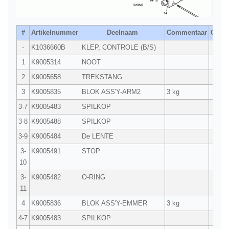
#
Artikelnummer
Deelnaam
Commentaar
Qty.
-
K1036660B
KLEP, CONTROLE (B/S)
1
1
K9005314
NOOT
8
2
K9005658
TREKSTANG
4
3
K9005835
BLOK ASS'Y-ARM2
3 kg
1
3-7
K9005483
SPILKOP
1
3-8
K9005488
SPILKOP
1
3-9
K9005484
De LENTE
2
3-
K9005491
STOP
2
10
3-
K9005482
O-RING
2
11
4
K9005836
BLOK ASS'Y-EMMER
3 kg
1
4-7
K9005483
SPILKOP
1