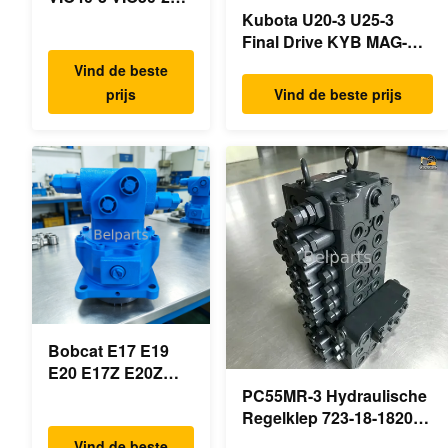
VIO50-3 VIO55-2
Kubota U20-3 U25-3
VIO55-3
Final Drive KYB MAG-
Hoofdhydraulische
18VP-230F OEM
Vind de beste
pomp OEM
Reismotor B0240-18076
prijs
Vind de beste prijs
PSVD2-17E B0600-
RB511-61290 RB559-
16023 B0600-
61290 RC157-78000 Voor
16017
mini-
Minigraafmachine
graafmachineonderdelen
Bobcat E17 E19
E20 E17Z E20Z
Schommelmotor
PC55MR-3 Hydraulische
Reducer 7024418
Regelklep 723-18-18200
7024419 Voor mini
723-18-18201 723-18-
Vind de beste