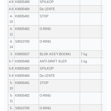
4-8
K9005489
SPILKOP
1
4-9
K9005484
De LENTE
2
4-
K9005491
STOP
2
10
4-
K9005482
O-RING
2
11
4-
S8010700
O-RING
1
14
5
K9005837
BLOK ASS'Y-BOOM1
7 kg
1
5-7
K9005486
ANTI-DRIFT KLEP,
1 kg
1
5-8
K9005483
SPILKOP
1
5-9
K9005484
De LENTE
1
5-
K9005491
STOP
1
10
5-
K9005482
O-RING
1
11
5-
S8010700
O-RING
1