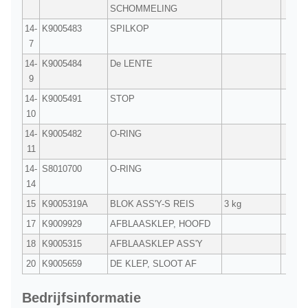
SCHOMMELING
14-
K9005483
SPILKOP
1
7
14-
K9005484
De LENTE
1
9
14-
K9005491
STOP
1
10
14-
K9005482
O-RING
1
11
14-
S8010700
O-RING
1
14
15
K9005319A
BLOK ASS'Y-S REIS
3 kg
1
17
K9009929
AFBLAASKLEP, HOOFD
2
18
K9005315
AFBLAASKLEP ASS'Y
10
20
K9005659
DE KLEP, SLOOT AF
2
Bedrijfsinformatie