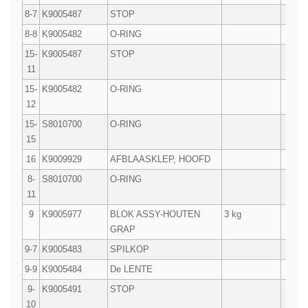
8-7
K9005487
STOP
1
8-8
K9005482
O-RING
1
15-
K9005487
STOP
1
11
15-
K9005482
O-RING
1
12
15-
S8010700
O-RING
1
15
16
K9009929
AFBLAASKLEP, HOOFD
1
8-
S8010700
O-RING
1
11
9
K9005977
BLOK ASSY-HOUTEN
3 kg
1
GRAP
9-7
K9005483
SPILKOP
1
9-9
K9005484
De LENTE
1
9-
K9005491
STOP
1
10