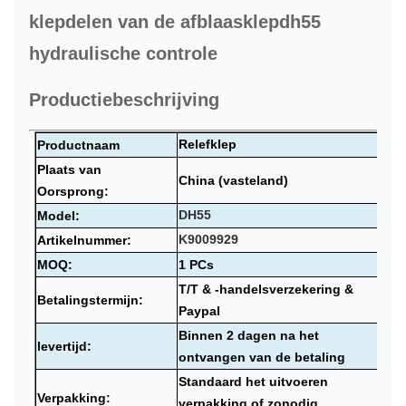
klepdelen van de afblaasklepdh55
hydraulische controle
Productiebeschrijving
Relefklep
Productnaam
Plaats van
China (vasteland)
Oorsprong:
DH55
Model:
K9009929
Artikelnummer:
MOQ:
1 PCs
T/T & -handelsverzekering &
Betalingstermijn:
Paypal
Binnen 2 dagen na het
levertijd:
ontvangen van de betaling
Standaard het uitvoeren
Verpakking:
verpakking of zonodig