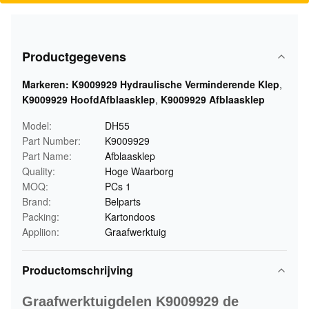
Productgegevens
Markeren:
K9009929 Hydraulische Verminderende Klep
,
K9009929 HoofdAfblaasklep
,
K9009929 Afblaasklep
Model:
DH55
Part Number:
K9009929
Part Name:
Afblaasklep
Quality:
Hoge Waarborg
MOQ:
PCs 1
Brand:
Belparts
Packing:
Kartondoos
Appliion:
Graafwerktuig
Productomschrijving
Graafwerktuigdelen K9009929 de