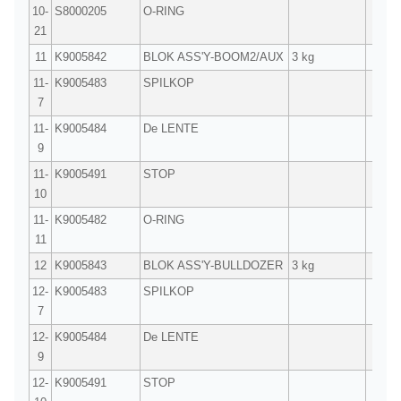
10-
S8000205
O-RING
1
21
11
K9005842
BLOK ASS'Y-BOOM2/AUX
3 kg
1
11-
K9005483
SPILKOP
1
7
11-
K9005484
De LENTE
1
9
11-
K9005491
STOP
1
10
11-
K9005482
O-RING
1
11
12
K9005843
BLOK ASS'Y-BULLDOZER
3 kg
1
12-
K9005483
SPILKOP
1
7
12-
K9005484
De LENTE
1
9
12-
K9005491
STOP
1