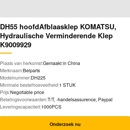
DH55 hoofdAfblaasklep KOMATSU,
Hydraulische Verminderende Klep
K9009929
Plaats van herkomst:
Gemaakt in China
Merknaam:
Belparts
Modelnummer:
DH225
Minimale bestelhoeveelheid:
1 STUK
Prijs:
Negotiable price
Betalingsvoorwaarden:
T/T, -handelsassurence, Paypal
Leveringscapaciteit:
1000PCS
Onderzoek nu