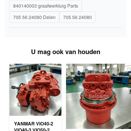
840140003 graafwerktuig Parts
705 56 24080 Delen
705 56 24080
U mag ook van houden
YANMAR VIO40-2
VIO40-3 VIO50-2