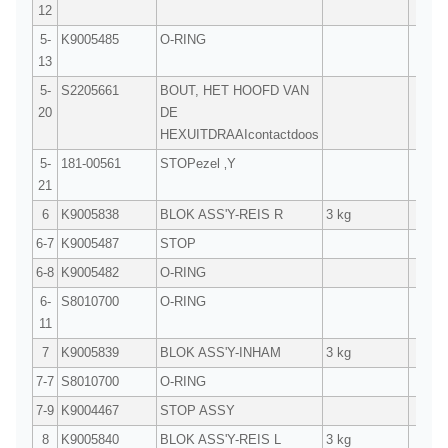
12
5-
K9005485
O-RING
2
13
5-
S2205661
BOUT, HET HOOFD VAN
5
20
DE
HEXUITDRAAIcontactdoos
5-
181-00561
STOPezel ‚Y
2
21
6
K9005838
BLOK ASS'Y-REIS R
3 kg
1
6-7
K9005487
STOP
1
6-8
K9005482
O-RING
1
6-
S8010700
O-RING
1
11
7
K9005839
BLOK ASS'Y-INHAM
3 kg
1
7-7
S8010700
O-RING
2
7-9
K9004467
STOP ASSY
1
8
K9005840
BLOK ASS'Y-REIS L
3 kg
1