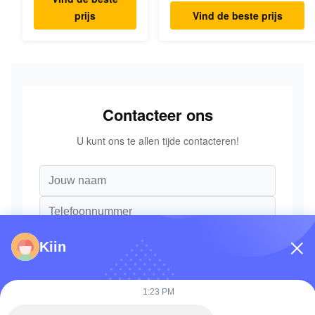
graafmachine
18202 voor KOMATSU
prijs
Vind de beste prijs
Graafmachine Originele
Onderdelen
Contacteer ons
U kunt ons te allen tijde contacteren!
Kiin
1:23 PM