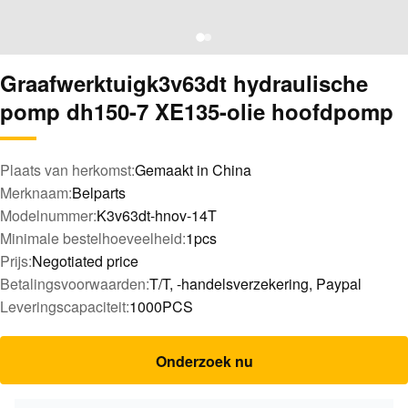
Graafwerktuigk3v63dt hydraulische
pomp dh150-7 XE135-olie hoofdpomp
Plaats van herkomst:
Gemaakt in China
Merknaam:
Belparts
Modelnummer:
K3v63dt-hnov-14T
Minimale bestelhoeveelheid:
1pcs
Prijs:
Negotiated price
Betalingsvoorwaarden:
T/T, -handelsverzekering, Paypal
Leveringscapaciteit:
1000PCS
Onderzoek nu