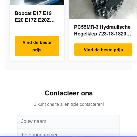
Bobcat E17 E19
E20 E17Z E20Z
Schommelmotor
PC55MR-3 Hydraulische
Reducer 7024418
Regelklep 723-18-18200
7024419 Voor mini
723-18-18201 723-18-
Vind de beste
graafmachine
18202 voor KOMATSU
prijs
Vind de beste prijs
Graafmachine Originele
Onderdelen
Contacteer ons
U kunt ons te allen tijde contacteren!