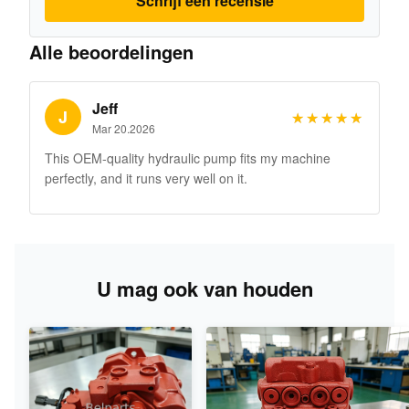
Schrijf een recensie
Alle beoordelingen
Jeff
J
★★★★★
★★★★★
Mar 20.2026
This OEM-quality hydraulic pump fits my machine
perfectly, and it runs very well on it.
U mag ook van houden