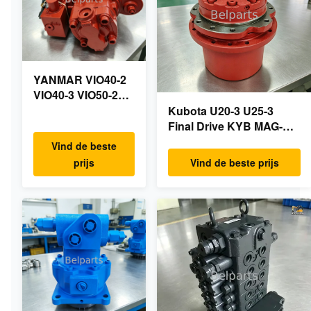
YANMAR VIO40-2
VIO40-3 VIO50-2
VIO50-3 VIO55-2
Kubota U20-3 U25-3
VIO55-3
Final Drive KYB MAG-
Hoofdhydraulische
18VP-230F OEM
Vind de beste
pomp OEM
Reismotor B0240-18076
prijs
Vind de beste prijs
PSVD2-17E B0600-
RB511-61290 RB559-
16023 B0600-
61290 RC157-78000 Voor
16017
mini-
Minigraafmachine
graafmachineonderdelen