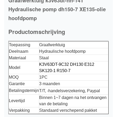
Graafwerktuig k3v63dt-hn-14T
Hydraulische pomp dh150-7 XE135-olie
hoofdpomp
Productomschrijving
Toepassing
Graafwerktuig
Deelnaam
Hydraulische hoofdpomp
Materiaal
Staal
K3V63DT-9C32 DH130 E312
Model
SK120-1 R150-7
MOQ
1PC
Garantie
3
maanden
Betalingstermijn
T/T, -handelsverzekering, Paypal
Binnen 1~7 dagen na het ontvangen
Levertijd
van de betaling
Verpakking
Standaard verschepend pakket