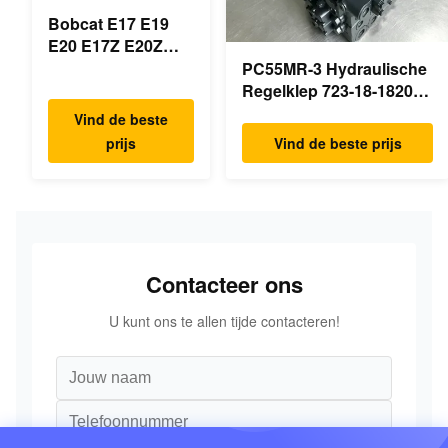
Bobcat E17 E19
E20 E17Z E20Z
Schommelmotor
PC55MR-3 Hydraulische
Reducer 7024418
Regelklep 723-18-18200
7024419 Voor mini
723-18-18201 723-18-
Vind de beste
graafmachine
18202 voor KOMATSU
prijs
Vind de beste prijs
Graafmachine Originele
Onderdelen
Contacteer ons
U kunt ons te allen tijde contacteren!