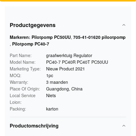
Productgegevens
Markeren:
Pilotpomp PC50UU
,
705-41-01620 pilootpomp
,
Pilotpomp PC40-7
Part Name:
graafwerktuig Regulator
Model Name:
PC40-7 PC40R PC40T PC50UU
Marketing Type:
Nieuw Product 2021
MOQ:
1pc
Warranty:
3 maanden
Place Of Origin:
Guangdong, China
Local Service
Niets
Loion:
Packing:
karton
Productomschrijving