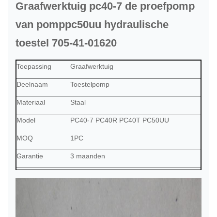
Graafwerktuig pc40-7 de proefpomp
van pomppc50uu hydraulische
toestel 705-41-01620
Toepassing
Graafwerktuig
Deelnaam
Toestelpomp
Materiaal
Staal
Model
PC40-7 PC40R PC40T PC50UU
MOQ
1PC
Garantie
3 maanden
T/T, Paypal, handelsverzekering, of
Betalingstermijn
zonodig
Levering
2 dagen na de ontvangen betaling