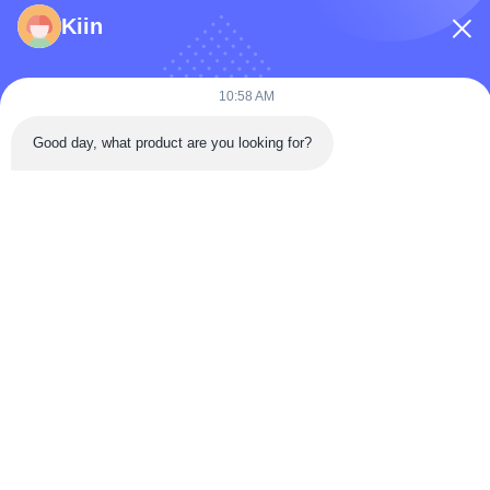
Kiin
10:58 AM
Good day, what product are you looking for?
Versturen
Huis
PRODUCTEN
Video's
ONGEVEER DE V.S.
Fabrieksreis
Kwaliteitscontrole
Contacteer Ons
Verzoek Om Een Citaat
Nieuws