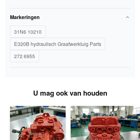
Markeringen
31N6 10210
E320B hydraulisch Graafwerktuig Parts
272 6955
U mag ook van houden