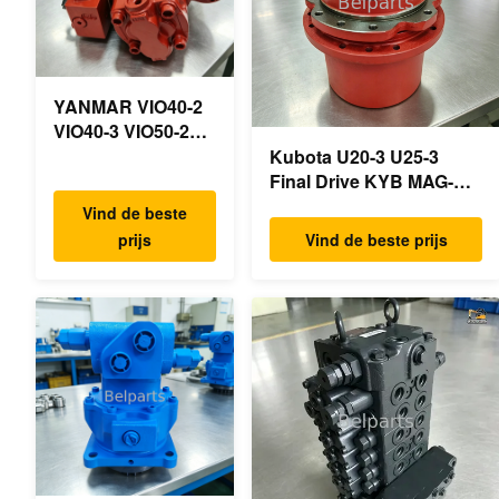
YANMAR VIO40-2
VIO40-3 VIO50-2
VIO50-3 VIO55-2
Kubota U20-3 U25-3
VIO55-3
Final Drive KYB MAG-
Hoofdhydraulische
18VP-230F OEM
Vind de beste
pomp OEM
Reismotor B0240-18076
prijs
Vind de beste prijs
PSVD2-17E B0600-
RB511-61290 RB559-
16023 B0600-
61290 RC157-78000 Voor
16017
mini-
Minigraafmachine
graafmachineonderdelen