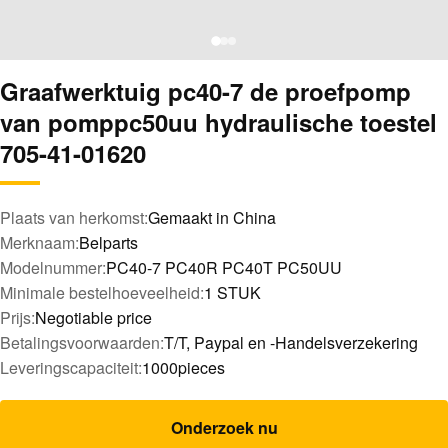
Graafwerktuig pc40-7 de proefpomp
van pomppc50uu hydraulische toestel
705-41-01620
Plaats van herkomst:
Gemaakt in China
Merknaam:
Belparts
Modelnummer:
PC40-7 PC40R PC40T PC50UU
Minimale bestelhoeveelheid:
1 STUK
Prijs:
Negotiable price
Betalingsvoorwaarden:
T/T, Paypal en -Handelsverzekering
Leveringscapaciteit:
1000pieces
Onderzoek nu