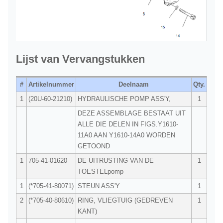
Lijst van Vervangstukken
#
Artikelnummer
Deelnaam
Qty.
1
(20U-60-21210)
HYDRAULISCHE POMP ASS'Y,
1
DEZE ASSEMBLAGE BESTAAT UIT
ALLE DIE DELEN IN FIGS.Y1610-
11A0 AAN Y1610-14A0 WORDEN
GETOOND
1
705-41-01620
DE UITRUSTING VAN DE
1
TOESTELpomp
1
(*705-41-80071)
STEUN ASS'Y
1
2
(*705-40-80610)
RING, VLIEGTUIG (GEDREVEN
1
KANT)