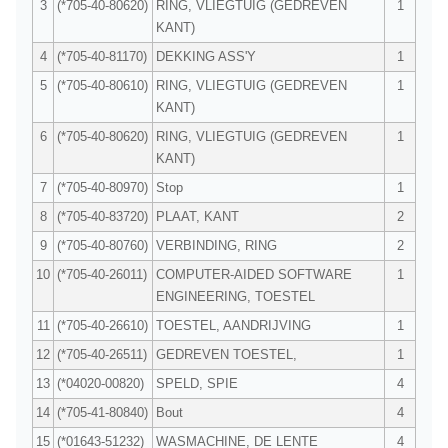
3
(*705-40-80620)
RING, VLIEGTUIG (GEDREVEN
1
KANT)
4
(*705-40-81170)
DEKKING ASS'Y
1
5
(*705-40-80610)
RING, VLIEGTUIG (GEDREVEN
1
KANT)
6
(*705-40-80620)
RING, VLIEGTUIG (GEDREVEN
1
KANT)
7
(*705-40-80970)
Stop
1
8
(*705-40-83720)
PLAAT, KANT
2
9
(*705-40-80760)
VERBINDING, RING
2
10
(*705-40-26011)
COMPUTER-AIDED SOFTWARE
1
ENGINEERING, TOESTEL
11
(*705-40-26610)
TOESTEL, AANDRIJVING
1
12
(*705-40-26511)
GEDREVEN TOESTEL,
1
13
(*04020-00820)
SPELD, SPIE
4
14
(*705-41-80840)
Bout
4
15
(*01643-51232)
WASMACHINE, DE LENTE
4