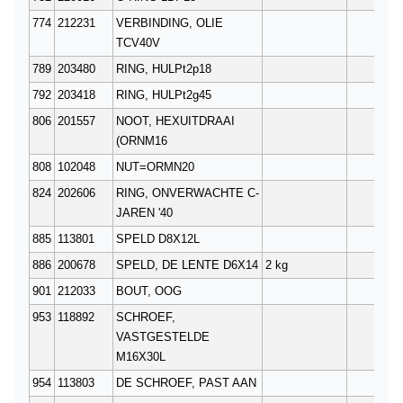
774
212231
VERBINDING, OLIE
1
TCV40V
789
203480
RING, HULPt2p18
2
792
203418
RING, HULPt2g45
2
806
201557
NOOT, HEXUITDRAAI
2
(ORNM16
808
102048
NUT=ORMN20
2
824
202606
RING, ONVERWACHTE C-
2
JAREN '40
885
113801
SPELD D8X12L
2
886
200678
SPELD, DE LENTE D6X14
2 kg
2
901
212033
BOUT, OOG
2
953
118892
SCHROEF,
2
VASTGESTELDE
M16X30L
954
113803
DE SCHROEF, PAST AAN
2