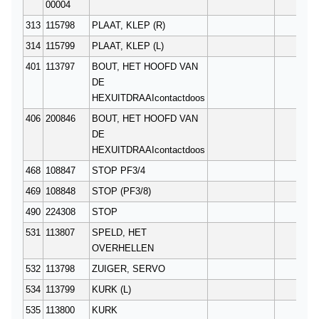
00004
313
115798
PLAAT, KLEP (R)
1
314
115799
PLAAT, KLEP (L)
1
401
113797
BOUT, HET HOOFD VAN
8
DE
HEXUITDRAAIcontactdoos
406
200846
BOUT, HET HOOFD VAN
4
DE
HEXUITDRAAIcontactdoos
468
108847
STOP PF3/4
3
469
108848
STOP (PF3/8)
2
490
224308
STOP
21
531
113807
SPELD, HET
1
OVERHELLEN
532
113798
ZUIGER, SERVO
2
534
113799
KURK (L)
2
535
113800
KURK
2