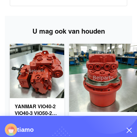
U mag ook van houden
YANMAR VIO40-2
VIO40-3 VIO50-2
VIO50-3 VIO55-2
Kubota U20-3 U25-3
VIO55-3
Final Drive KYB MAG-
tiamo
Hoofdhydraulische
18VP-230F OEM
Vind de beste