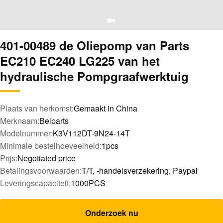
401-00489 de Oliepomp van Parts
EC210 EC240 LG225 van het
hydraulische Pompgraafwerktuig
Plaats van herkomst:
Gemaakt in China
Merknaam:
Belparts
Modelnummer:
K3V112DT-9N24-14T
Minimale bestelhoeveelheid:
1pcs
Prijs:
Negotiated price
Betalingsvoorwaarden:
T/T, -handelsverzekering, Paypal
Leveringscapaciteit:
1000PCS
Onderzoek nu