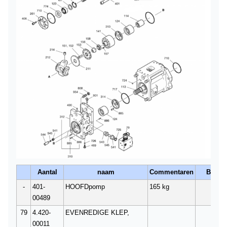
Aantal
naam
Commentaren
Bedra
-
401-
HOOFDpomp
165 kg
1
00489
79
4.420-
EVENREDIGE KLEP,
1
00011