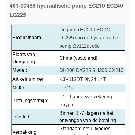
401-00489 hydraulische pomp EC210 EC240
LG225
De pomp EC210 EC240
Productnaam
LG225 van de hydraulische
pompk3v112dt olie
Plaats van
China (vasteland)
Oorsprong:
Model:
DH200 DX225 SH200 CX210
Artikelnummer:
K3V112DT-9N24-14T
MOQ:
1 PCs
T/T, -handelsverzekering,
Betalingstermijn:
Paypal
Binnen 1~7 dagen na het
levertijd:
ontvangen van de betaling
Standaard het uitvoeren
Verpakking: