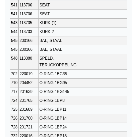
541
113706
SEAT
2
541
113706
SEAT
2
543
113705
KURK (1)
2
544
113703
KURK 2
2
545
200166
BAL, STAAL
2
545
200166
BAL, STAAL
2
548
113380
SPELD,
1
TERUGKOPPELING
702
220019
O-RING 1BG35
2
710
204452
O-RING 1BG95
2
717
201639
O-RING 1BG145
4
724
201765
O-RING 1BP8
16
725
201689
O-RING 1BP11
5
726
201700
O-RING 1BP14
2
728
201721
O-RING 1BP24
3
732
220016
O-RING 1BP18
2