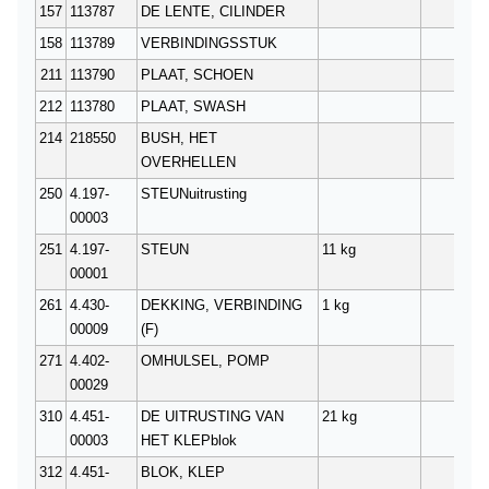
157
113787
DE LENTE, CILINDER
18
158
113789
VERBINDINGSSTUK
2
211
113790
PLAAT, SCHOEN
2
212
113780
PLAAT, SWASH
1
214
218550
BUSH, HET
1
OVERHELLEN
250
4.197-
STEUNuitrusting
1
00003
251
4.197-
STEUN
11 kg
2
00001
261
4.430-
DEKKING, VERBINDING
1 kg
1
00009
(F)
271
4.402-
OMHULSEL, POMP
2
00029
310
4.451-
DE UITRUSTING VAN
21 kg
1
00003
HET KLEPblok
312
4.451-
BLOK, KLEP
1