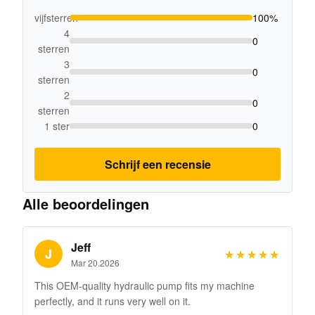
vijfsterren
100%
4
0
sterren
3
0
sterren
2
0
sterren
1 ster
0
Schrijf een recensie
Alle beoordelingen
Jeff
J
★★★★★
★★★★★
Mar 20.2026
This OEM-quality hydraulic pump fits my machine
perfectly, and it runs very well on it.