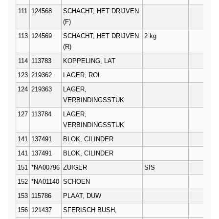
111
124568
SCHACHT, HET DRIJVEN
1
(F)
113
124569
SCHACHT, HET DRIJVEN
2 kg
1
(R)
114
113783
KOPPELING, LAT
1
123
219362
LAGER, ROL
2
124
219363
LAGER,
2
VERBINDINGSSTUK
127
113784
LAGER,
4
VERBINDINGSSTUK
141
137491
BLOK, CILINDER
1
141
137491
BLOK, CILINDER
1
151
*NA00796
ZUIGER
SIS
18
152
*NA01140
SCHOEN
18
153
115786
PLAAT, DUW
2
156
121437
SFERISCH BUSH,
2