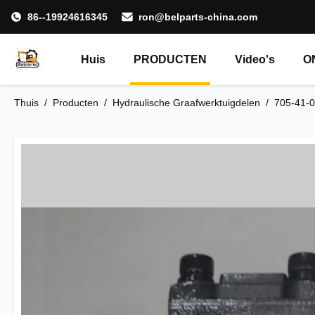
86--19924616345
ron@belparts-china.com
Huis
PRODUCTEN
Video's
O
Thuis
/
Producten
/
Hydraulische Graafwerktuigdelen
/
705-41-0