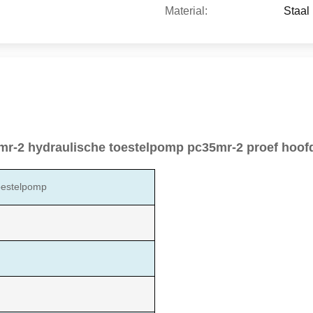
Material:
Staal
mr-2 hydraulische toestelpomp pc35mr-2 proef hoo
oestelpomp