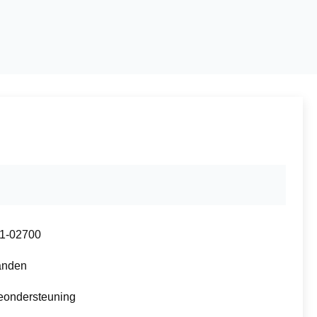
1-02700
anden
eondersteuning