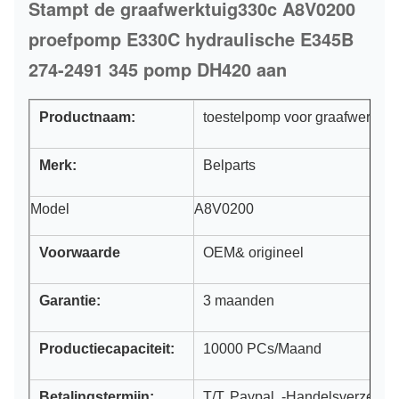
Stampt de graafwerktuig330c A8V0200
proefpomp E330C hydraulische E345B
274-2491 345 pomp DH420 aan
Productnaam:
toestelpomp voor graafwerktui
Merk:
Belparts
Model
A8V0200
Voorwaarde
OEM& origineel
Garantie:
3 maanden
Productiecapaciteit:
10000 PCs/Maand
Betalingstermijn:
T/T, Paypal, -Handelsverzeker