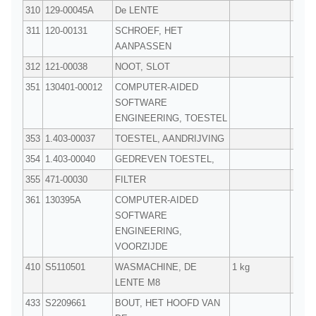
310
129-00045A
De LENTE
1
311
120-00131
SCHROEF, HET
1
AANPASSEN
312
121-00038
NOOT, SLOT
1
351
130401-00012
COMPUTER-AIDED
1
SOFTWARE
ENGINEERING, TOESTEL
353
1.403-00037
TOESTEL, AANDRIJVING
1
354
1.403-00040
GEDREVEN TOESTEL,
1
355
471-00030
FILTER
1
361
130395A
COMPUTER-AIDED
1
SOFTWARE
ENGINEERING,
VOORZIJDE
410
S5110501
WASMACHINE, DE
1 kg
2
LENTE M8
433
S2209661
BOUT, HET HOOFD VAN
2