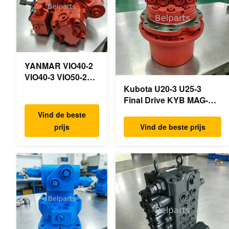
YANMAR VIO40-2
VIO40-3 VIO50-2
VIO50-3 VIO55-2
Kubota U20-3 U25-3
VIO55-3
Final Drive KYB MAG-
Hoofdhydraulische
18VP-230F OEM
Vind de beste
pomp OEM
Reismotor B0240-18076
prijs
Vind de beste prijs
PSVD2-17E B0600-
RB511-61290 RB559-
16023 B0600-
61290 RC157-78000 Voor
16017
mini-
Minigraafmachine
graafmachineonderdelen