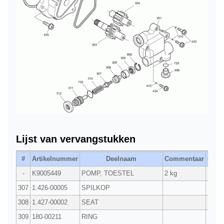
Lijst van vervangstukken
#
Artikelnummer
Deelnaam
Commentaar
Qty.
-
K9005449
POMP, TOESTEL
2 kg
1
307
1.426-00005
SPILKOP
1
308
1.427-00002
SEAT
1
309
180-00211
RING
1