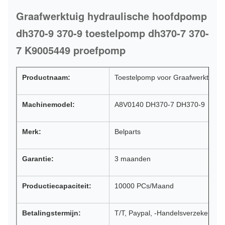
Graafwerktuig hydraulische hoofdpomp
dh370-9 370-9 toestelpomp dh370-7 370-
7 K9005449 proefpomp
Productnaam:
Toestelpomp voor Graafwerktuig
Machinemodel:
A8V0140 DH370-7 DH370-9
Merk:
Belparts
Garantie:
3 maanden
Productiecapaciteit:
10000 PCs/Maand
Betalingstermijn:
T/T, Paypal, -Handelsverzekering