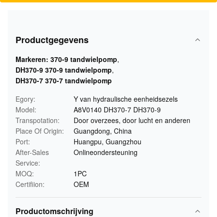
Productgegevens
Markeren:
370-9 tandwielpomp
,
DH370-9 370-9 tandwielpomp
,
DH370-7 370-7 tandwielpomp
Egory:
Y van hydraulische eenheidsezels
Model:
A8V0140 DH370-7 DH370-9
Transpotation:
Door overzees, door lucht en anderen
Place Of Origin:
Guangdong, China
Port:
Huangpu, Guangzhou
After-Sales
Onlineondersteuning
Service:
MOQ:
1PC
Certifiion:
OEM
Productomschrijving