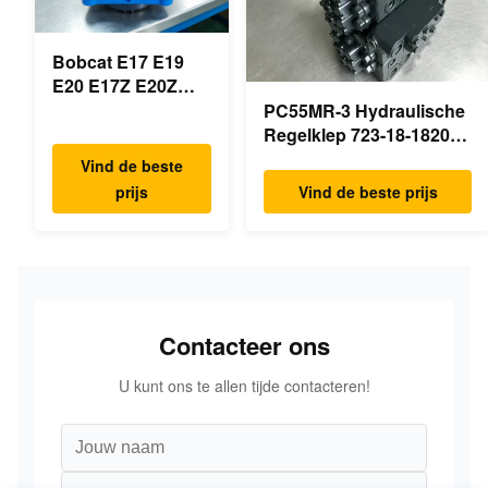
Bobcat E17 E19
E20 E17Z E20Z
Schommelmotor
PC55MR-3 Hydraulische
Reducer 7024418
Regelklep 723-18-18200
7024419 Voor mini
723-18-18201 723-18-
Vind de beste
graafmachine
18202 voor KOMATSU
prijs
Vind de beste prijs
Graafmachine Originele
Onderdelen
Contacteer ons
U kunt ons te allen tijde contacteren!