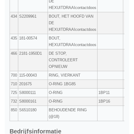
DE
HEXUITDRAAIcontactdoos
434
S2209961
BOUT, HET HOOFD VAN
4
DE
HEXUITDRAAIcontactdoos
435
181-00574
BOUT,
1
HEXUITDRAAIcontactdoos
466
2181-1950D1
DE STOP,
1
CONTROLEERT
OPNIEUW
700
115-00043
RING, VIERKANT
1
710
201675
O-RING 1BG85
1
725
S8000111
O-RING
1BP11
1
732
S8000161
O-RING
1BP16
1
850
S6510180
BEHOUDENDE RING
1
(@18)
Bedrijfsinformatie