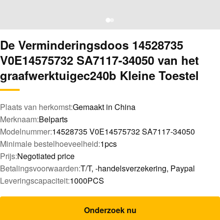
De Verminderingsdoos 14528735
V0E14575732 SA7117-34050 van het
graafwerktuigec240b Kleine Toestel
Plaats van herkomst:
Gemaakt in China
Merknaam:
Belparts
Modelnummer:
14528735 V0E14575732 SA7117-34050
Minimale bestelhoeveelheid:
1pcs
Prijs:
Negotiated price
Betalingsvoorwaarden:
T/T, -handelsverzekering, Paypal
Leveringscapaciteit:
1000PCS
Onderzoek nu