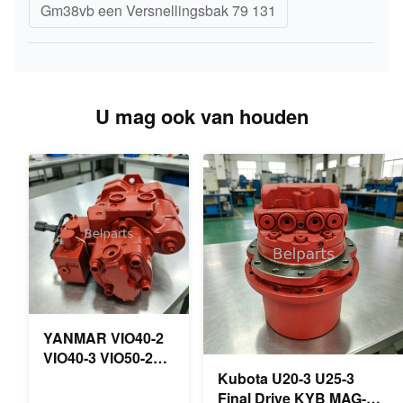
Gm38vb een Versnellingsbak 79 131
U mag ook van houden
YANMAR VIO40-2
VIO40-3 VIO50-2
VIO50-3 VIO55-2
Kubota U20-3 U25-3
VIO55-3
Final Drive KYB MAG-