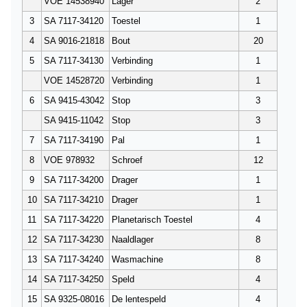
VOE 14538940
Lager
2
3
SA 7117-34120
Toestel
1
4
SA 9016-21818
Bout
20
5
SA 7117-34130
Verbinding
1
VOE 14528720
Verbinding
1
6
SA 9415-43042
Stop
3
SA 9415-11042
Stop
3
7
SA 7117-34190
Pal
1
8
VOE 978932
Schroef
12
9
SA 7117-34200
Drager
1
10
SA 7117-34210
Drager
1
11
SA 7117-34220
Planetarisch Toestel
4
12
SA 7117-34230
Naaldlager
8
13
SA 7117-34240
Wasmachine
8
14
SA 7117-34250
Speld
4
15
SA 9325-08016
De lentespeld
4