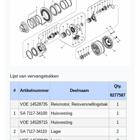
Lijst van vervangstukken
Qty.
#
Artikelnummer
Deelnaam
8277587
VOE 14528735
Reismotor, Reisversnellingsbak
1
1
SA 7117-34100
Huisvesting
1
VOE 14528715
Huisvesting
1
2
SA 7117-34110
Lager
2