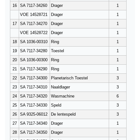
16
SA 7117-34260
Drager
1
VOE 14528721
Drager
1
17
SA 7117-34270
Drager
1
VOE 14528722
Drager
1
18
SA 1036-00310
Ring
1
19
SA 7117-34280
Toestel
1
20
SA 1036-00300
Ring
1
21
SA 7117-34290
Ring
1
22
SA 7117-34300
Planetarisch Toestel
3
23
SA 7117-34310
Naaldlager
3
24
SA 7117-34320
Wasmachine
6
25
SA 7117-34330
Speld
3
26
SA 9325-06012
De lentespeld
3
27
SA 7117-34340
Drager
1
28
SA 7117-34350
Drager
1