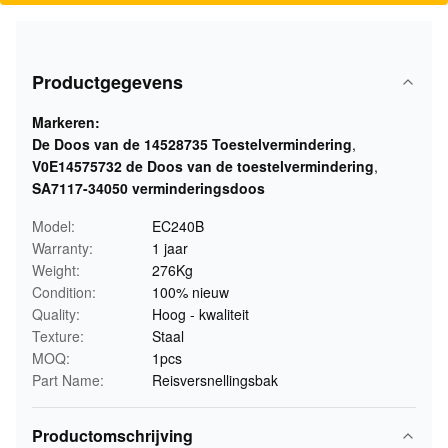
Productgegevens
Markeren:
De Doos van de 14528735 Toestelvermindering
,
V0E14575732 de Doos van de toestelvermindering
,
SA7117-34050 verminderingsdoos
Model:
EC240B
Warranty:
1 jaar
Weight:
276Kg
Condition:
100% nieuw
Quality:
Hoog - kwaliteit
Texture:
Staal
MOQ:
1pcs
Part Name:
Reisversnellingsbak
Productomschrijving