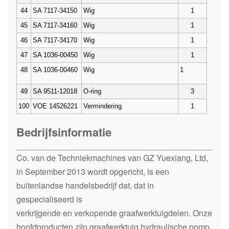
44
SA 7117-34150
Wig
1
45
SA 7117-34160
Wig
1
46
SA 7117-34170
Wig
1
47
SA 1036-00450
Wig
1
48
SA 1036-00460
Wig
1
49
SA 9511-12018
O-ring
3
100
VOE 14526221
Vermindering
1
Bedrijfsinformatie
Co. van de Techniekmachines van GZ Yuexiang, Ltd,
in September 2013 wordt opgericht, is een
buitenlandse handelsbedrijf dat, dat in
gespecialiseerd is
verkrijgende en verkopende graafwerktuigdelen. Onze
hoofdproducten zijn graafwerktuig hydraulische pomp,