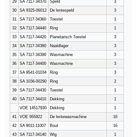
29
SA 7117-34370
Speld
3
30
SA 9325-06012
De lentespeld
3
31
SA 7117-34360
Toestel
1
32
SA 7117-34440
Ring
1
33
SA 7117-34420
Planetarisch Toestel
3
34
SA 7117-34380
Naaldlager
3
35
SA 7117-34390
Wasmachine
3
36
SA 7117-34400
Wasmachine
3
37
SA 9541-01034
Ring
3
38
SA 1036-00290
Ring
2
39
SA 7117-34430
Toestel
1
40
SA 7117-34410
Dekking
1
VOE 14517930
Dekking
1
41
VOE 955922
De lentewasmachine
16
42
SA 9011-11007
Bout
16
43
SA 7117-34140
Wig
1