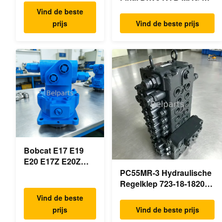
Hoofdhydraulische
18VP-230F OEM
Vind de beste
pomp OEM
Reismotor B0240-18076
prijs
Vind de beste prijs
PSVD2-17E B0600-
RB511-61290 RB559-
16023 B0600-
61290 RC157-78000 Voor
16017
mini-
Minigraafmachine
graafmachineonderdelen
Bobcat E17 E19
E20 E17Z E20Z
Schommelmotor
PC55MR-3 Hydraulische
Reducer 7024418
Regelklep 723-18-18200
7024419 Voor mini
723-18-18201 723-18-
Vind de beste
graafmachine
18202 voor KOMATSU
prijs
Vind de beste prijs
Graafmachine Originele