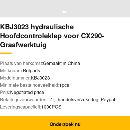
KBJ3023 hydraulische
Hoofdcontroleklep voor CX290-
Graafwerktuig
Plaats van herkomst:
Gemaakt in China
Merknaam:
Belparts
Modelnummer:
KBJ3023
Minimale bestelhoeveelheid:
1pcs
Prijs:
Negotiated price
Betalingsvoorwaarden:
T/T, -handelsverzekering, Paypal
Leveringscapaciteit:
1000PCS
Onderzoek nu