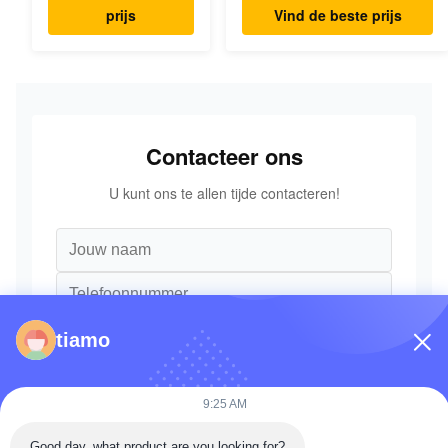
graafmachine
18202 voor KOMATSU
prijs
Vind de beste prijs
Graafmachine Originele
Onderdelen
Contacteer ons
U kunt ons te allen tijde contacteren!
tiamo
9:25 AM
Good day, what product are you looking for?