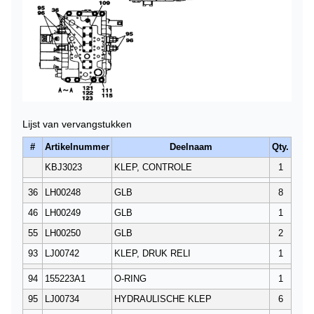
Lijst van vervangstukken
#
Artikelnummer
Deelnaam
Qty.
KBJ3023
KLEP, CONTROLE
1
36
LH00248
GLB
8
46
LH00249
GLB
1
55
LH00250
GLB
2
93
LJ00742
KLEP, DRUK RELI
1
94
155223A1
O-RING
1
95
LJ00734
HYDRAULISCHE KLEP
6