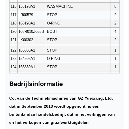
115
156170A1
WASMACHINE
8
117
LR00579
STOP
2
118
168198A1
O-RING
2
120
108R010Z055B
BOUT
4
121
LK00302
STOP
2
122
165836A1
STOP
1
123
154503A1
O-RING
1
124
165839A1
STOP
1
Bedrijfsinformatie
Co. van de Techniekmachines van GZ Yuexiang, Ltd,
dat in September 2013 wordt opgericht, is een
buitenlandse handelsbedrijf, dat in het verkrijgen van
en het verkopen van graafwerktuigdelen