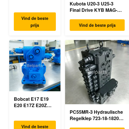
VIO50-3 VIO55-2
Kubota U20-3 U25-3
VIO55-3
Final Drive KYB MAG-
Hoofdhydraulische
18VP-230F OEM
Vind de beste
pomp OEM
Reismotor B0240-18076
prijs
Vind de beste prijs
PSVD2-17E B0600-
RB511-61290 RB559-
16023 B0600-
61290 RC157-78000 Voor
16017
mini-
Minigraafmachine
graafmachineonderdelen
Bobcat E17 E19
E20 E17Z E20Z
Schommelmotor
PC55MR-3 Hydraulische
Reducer 7024418
Regelklep 723-18-18200
7024419 Voor mini
723-18-18201 723-18-
Vind de beste