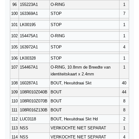
96
155223A1
O-RING
1
100
163369A1
STOP
7
101
LK00195
STOP
1
102
154475A1
O-RING
1
105
163972A1
STOP
4
106
LK00328
STOP
1
107
154467A1
O-RING, 10.8mm de Breedte van
1
identiteitskaart x 2.4mm
108
160287A1
BOUT, Hexuitdraai Skt
40
109
108R010Z040B
BOUT
44
110
108R010Z070B
BOUT
8
111
108R016Z130B
BOUT
8
112
LUC0118
BOUT, Hexuitdraai Skt Hd
2
113
NSS
VERKOCHTE NIET SEPARAT
1
114
NSS
VERKOCHTE NIET SEPARAT
4