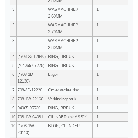
2.50MM
3
WASMACHINE?
1
2.60MM
3
WASMACHINE?
1
2.70MM
3
WASMACHINE?
1
2.80MM
4
(*708-23-12840)
RING, BREUK
1
5
(*04065-07225)
RING, BREUK
1
6
(*708-1D-
Lager
1
12130)
7
708-8D-12220
Onverwachte ring
1
8
708-1W-22160
Verbindingsstuk
1
9
04065-05520
RING, BREUK
1
10
708-1W-04081
CILINDERblok ASS'Y
1
10
(*708-1W-
BLOK, CILINDER
1
23110)