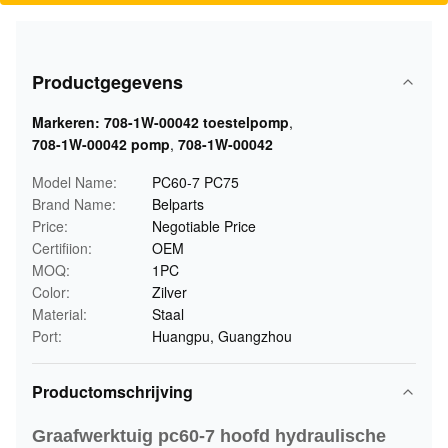
Productgegevens
Markeren:
708-1W-00042 toestelpomp
,
708-1W-00042 pomp
,
708-1W-00042
Model Name:
PC60-7 PC75
Brand Name:
Belparts
Price:
Negotiable Price
Certifiion:
OEM
MOQ:
1PC
Color:
Zilver
Material:
Staal
Port:
Huangpu, Guangzhou
Productomschrijving
Graafwerktuig pc60-7 hoofd hydraulische