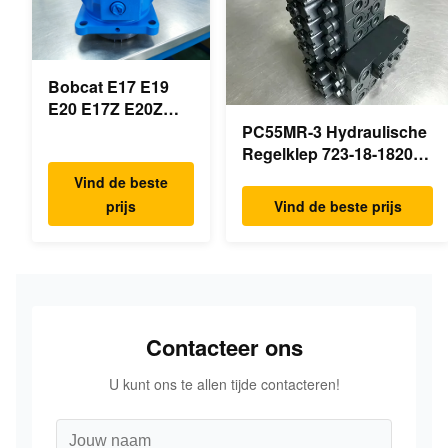
Bobcat E17 E19
E20 E17Z E20Z
Schommelmotor
PC55MR-3 Hydraulische
Reducer 7024418
Regelklep 723-18-18200
7024419 Voor mini
723-18-18201 723-18-
Vind de beste
graafmachine
18202 voor KOMATSU
prijs
Vind de beste prijs
Graafmachine Originele
Onderdelen
Contacteer ons
U kunt ons te allen tijde contacteren!