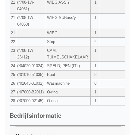
21
(*708-1W-
WIEG ASS'Y
1
04061)
21
(*708-1W-
WIEG SUBass'y
1
04050)
21
WIEG
1
22
Stop
2
23
(*708-1W-
CAM,
1
23412)
TUIMELSCHAKELAAR
24
(*04020-01024)
SPELD, PEN (ITL)
1
25
(*01010-51035)
Bout
8
26
(*01643-31032)
Wasmachine
8
27
(*07000-B2011)
O-ring
1
28
(*07000-02145)
O-ring
1
Bedrijfsinformatie