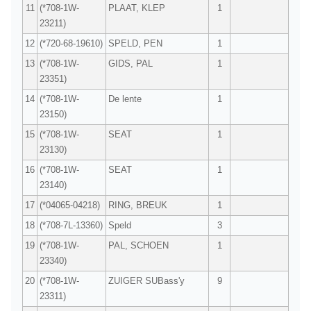
11
(*708-1W-
PLAAT, KLEP
1
23211)
12
(*720-68-19610)
SPELD, PEN
1
13
(*708-1W-
GIDS, PAL
1
23351)
14
(*708-1W-
De lente
1
23150)
15
(*708-1W-
SEAT
1
23130)
16
(*708-1W-
SEAT
1
23140)
17
(*04065-04218)
RING, BREUK
1
18
(*708-7L-13360)
Speld
3
19
(*708-1W-
PAL, SCHOEN
1
23340)
20
(*708-1W-
ZUIGER SUBass'y
9
23311)