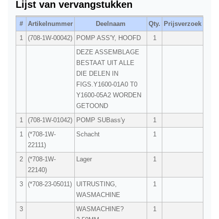
Lijst van vervangstukken
#
Artikelnummer
Deelnaam
Qty.
Prijsverzoek
1
(708-1W-00042)
POMP ASS'Y, HOOFD
1
DEZE ASSEMBLAGE
BESTAAT UIT ALLE
DIE DELEN IN
FIGS.Y1600-01A0 T0
Y1600-05A2 WORDEN
GETOOND
1
(708-1W-01042)
POMP SUBass'y
1
1
(*708-1W-
Schacht
1
22111)
2
(*708-1W-
Lager
1
22140)
3
(*708-23-05011)
UITRUSTING,
1
WASMACHINE
3
WASMACHINE?
1