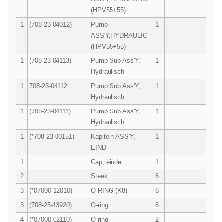
(HPV55+55)
1
(708-23-04012)
Pump
1
ASS'Y,HYDRAULIC
(HPV55+55)
1
(708-23-04113)
Pump Sub Ass'Y,
1
Hydraulisch
1
708-23-04112
Pump Sub Ass'Y,
1
Hydraulisch
1
(708-23-04111)
Pump Sub Ass'Y,
1
Hydraulisch
1
(*708-23-00151)
Kapitein ASS'Y,
1
EIND
1
Cap, einde.
1
2
Steek
6
3
(*07000-12010)
O-RING (K8)
6
3
(708-25-13920)
O-ring
6
4
(*07000-02110)
O-ring
2