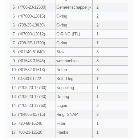
5
(*708-23-12330)
Gemeenschappelijk
2
6
(*07000-12015)
O-ring
2
6
(708-25-13930)
O-ring
2
7
(*07000-12012)
O-RING (ITL)
1
7
(708-2E-11790)
O-ring
1
8
(*01140-81640)
Stok
8
9
(*01643-31645)
wasmachine
8
10
(*01582-01613)
Noten
8
11
04530-01222
Bolt, Oog.
1
12
(*708-23-12730)
Koppeling
1
13
(*708-23-12740)
De ring
1
14
(*708-23-12760)
Lagers
2
15
(*04065-03715)
Ring, SNAP.
2
16
720-68-15240
Filter
1
17
708-23-12520
Flanke
1