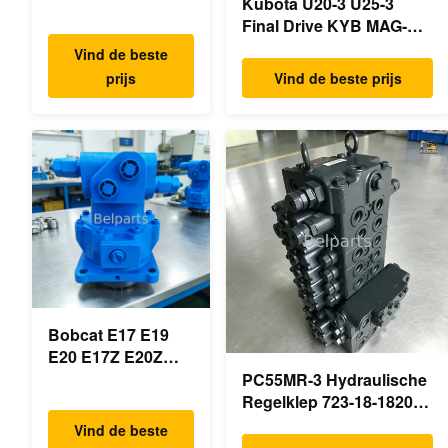
VIO50-3 VIO55-2
Kubota U20-3 U25-3
VIO55-3
Final Drive KYB MAG-
Hoofdhydraulische
18VP-230F OEM
Vind de beste
pomp OEM
Reismotor B0240-18076
prijs
Vind de beste prijs
PSVD2-17E B0600-
RB511-61290 RB559-
16023 B0600-
61290 RC157-78000 Voor
16017
mini-
Minigraafmachine
graafmachineonderdelen
Bobcat E17 E19
E20 E17Z E20Z
Schommelmotor
PC55MR-3 Hydraulische
Reducer 7024418
Regelklep 723-18-18200
7024419 Voor mini
723-18-18201 723-18-
Vind de beste
graafmachine
18202 voor KOMATSU