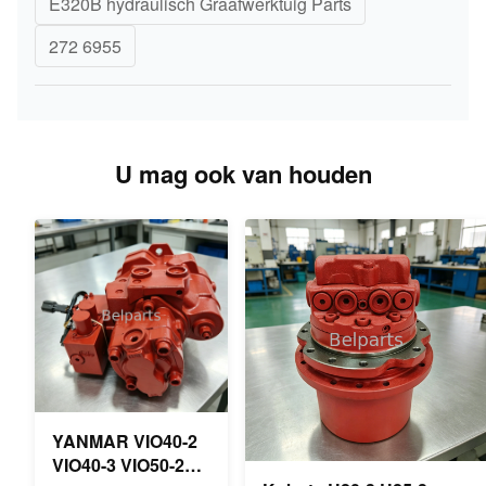
E320B hydraulisch Graafwerktuig Parts
272 6955
U mag ook van houden
YANMAR VIO40-2
VIO40-3 VIO50-2