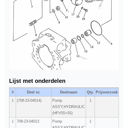
Lijst met onderdelen
#
Deel nr.
Deelnaam
Qty.
Prijsverzoek
1
(708-23-04014)
Pump
1
ASS'Y,HYDRAULIC
(HPV55+55)
1
708-23-04013
Pump
1
ASS'Y,HYDRAULIC