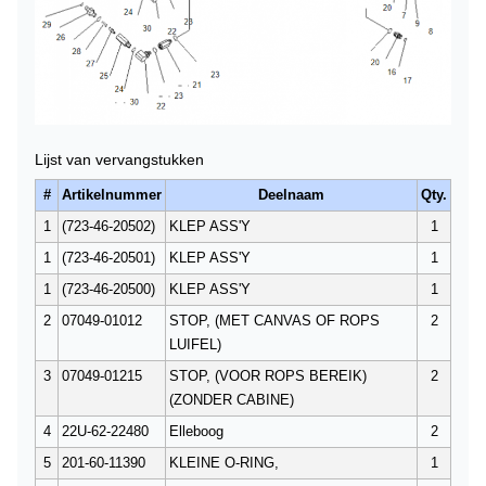
Lijst van vervangstukken
#
Artikelnummer
Deelnaam
Qty.
1
(723-46-20502)
KLEP ASS'Y
1
1
(723-46-20501)
KLEP ASS'Y
1
1
(723-46-20500)
KLEP ASS'Y
1
2
07049-01012
STOP, (MET CANVAS OF ROPS
2
LUIFEL)
3
07049-01215
STOP, (VOOR ROPS BEREIK)
2
(ZONDER CABINE)
4
22U-62-22480
Elleboog
2
5
201-60-11390
KLEINE O-RING,
1