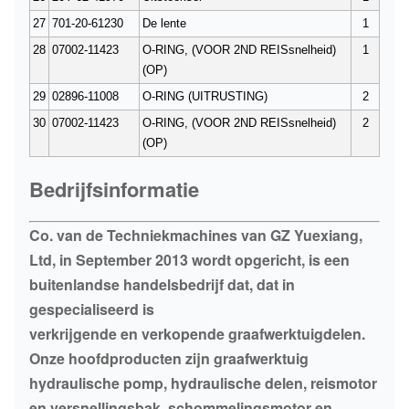
27
701-20-61230
De lente
1
28
07002-11423
O-RING, (VOOR 2ND REISsnelheid)
1
(OP)
29
02896-11008
O-RING (UITRUSTING)
2
30
07002-11423
O-RING, (VOOR 2ND REISsnelheid)
2
(OP)
Bedrijfsinformatie
Co. van de Techniekmachines van GZ Yuexiang,
Ltd, in September 2013 wordt opgericht, is een
buitenlandse handelsbedrijf dat, dat in
gespecialiseerd is
verkrijgende en verkopende graafwerktuigdelen.
Onze hoofdproducten zijn graafwerktuig
hydraulische pomp, hydraulische delen, reismotor
en versnellingsbak, schommelingsmotor en