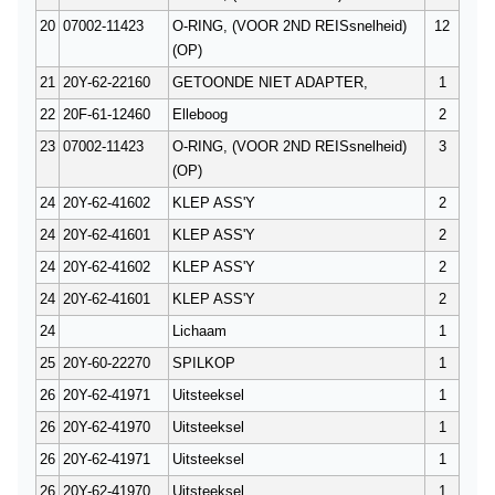
20
07002-11423
O-RING, (VOOR 2ND REISsnelheid)
12
(OP)
21
20Y-62-22160
GETOONDE NIET ADAPTER,
1
22
20F-61-12460
Elleboog
2
23
07002-11423
O-RING, (VOOR 2ND REISsnelheid)
3
(OP)
24
20Y-62-41602
KLEP ASS'Y
2
24
20Y-62-41601
KLEP ASS'Y
2
24
20Y-62-41602
KLEP ASS'Y
2
24
20Y-62-41601
KLEP ASS'Y
2
24
Lichaam
1
25
20Y-60-22270
SPILKOP
1
26
20Y-62-41971
Uitsteeksel
1
26
20Y-62-41970
Uitsteeksel
1
26
20Y-62-41971
Uitsteeksel
1
26
20Y-62-41970
Uitsteeksel
1