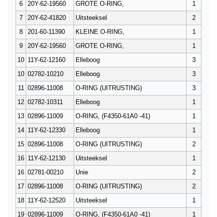
6
20Y-62-19560
GROTE O-RING,
1
7
20Y-62-41820
Uitsteeksel
2
8
201-60-11390
KLEINE O-RING,
1
9
20Y-62-19560
GROTE O-RING,
1
10
11Y-62-12160
Elleboog
3
10
02782-10210
Elleboog
3
11
02896-11008
O-RING (UITRUSTING)
3
12
02782-10311
Elleboog
1
13
02896-11009
O-RING, (F4350-61A0 -41)
1
14
11Y-62-12330
Elleboog
1
15
02896-11008
O-RING (UITRUSTING)
2
16
11Y-62-12130
Uitsteeksel
1
16
02781-00210
Unie
2
17
02896-11008
O-RING (UITRUSTING)
2
18
11Y-62-12520
Uitsteeksel
1
19
02896-11009
O-RING, (F4350-61A0 -41)
1