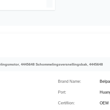
,
,
elingsmotor
4445648 Schommelingsversnellingsbak
4445648
Brand Name:
Belpa
Port:
Huan
Certifiion:
OEM