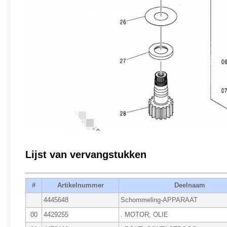
Lijst van vervangstukken
#
Artikelnummer
Deelnaam
4445648
Schommeling-APPARAAT
00
4429255
. MOTOR; OLIE