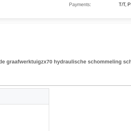
Payments:
T/T, 
de graafwerktuigzx70 hydraulische schommeling s