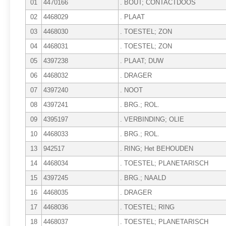
01
4470166
. BOUT; CONTACTDOOS
02
4468029
. PLAAT
03
4468030
. TOESTEL; ZON
04
4468031
. TOESTEL; ZON
05
4397238
. PLAAT; DUW
06
4468032
. DRAGER
07
4397240
. NOOT
08
4397241
. BRG.; ROL.
09
4395197
. VERBINDING; OLIE
10
4468033
. BRG.; ROL.
13
942517
. RING; Het BEHOUDEN
14
4468034
. TOESTEL; PLANETARISCH
15
4397245
. BRG.; NAALD
16
4468035
. DRAGER
17
4468036
. TOESTEL; RING
18
4468037
. TOESTEL; PLANETARISCH