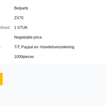
Belparts
ZX70
lheid:
1 STUK
Negotiable price
:
T/T, Paypal en -Handelsverzekering
1000pieces