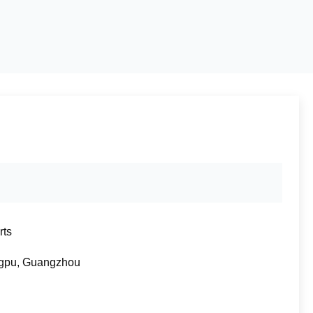
rts
gpu, Guangzhou