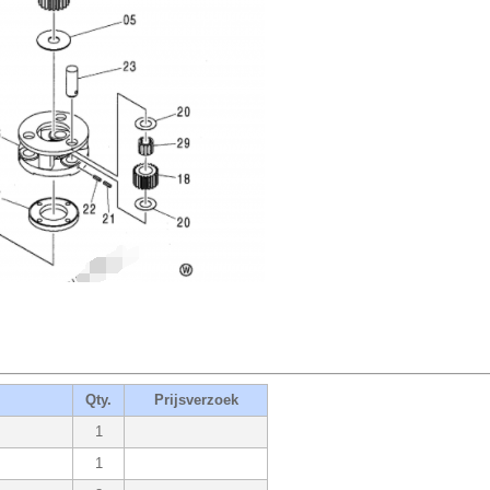
Qty.
Prijsverzoek
1
1