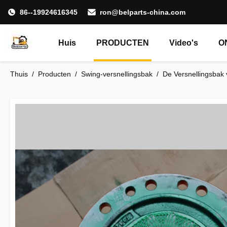
86--19924616345
ron@belparts-china.com
Huis
PRODUCTEN
Video's
O
Thuis
/
Producten
/
Swing-versnellingsbak
/
De Versnellingsbak