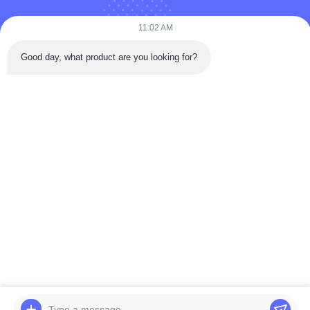
Contacteer ons
11:02 AM
U kunt ons te allen tijde contacteren!
Good day, what product are you looking for?
Versturen