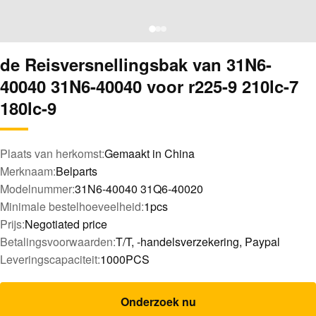
de Reisversnellingsbak van 31N6-
40040 31N6-40040 voor r225-9 210lc-7
180lc-9
Plaats van herkomst:
Gemaakt in China
Merknaam:
Belparts
Modelnummer:
31N6-40040 31Q6-40020
Minimale bestelhoeveelheid:
1pcs
Prijs:
Negotiated price
Betalingsvoorwaarden:
T/T, -handelsverzekering, Paypal
Leveringscapaciteit:
1000PCS
Onderzoek nu