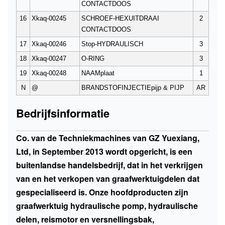
CONTACTDOOS
16
Xkaq-00245
SCHROEF-HEXUITDRAAI
2
CONTACTDOOS
17
Xkaq-00246
Stop-HYDRAULISCH
3
18
Xkaq-00247
O-RING
3
19
Xkaq-00248
NAAMplaat
1
N
@
BRANDSTOFINJECTIEpijp & PIJP
AR
Bedrijfsinformatie
Co. van de Techniekmachines van GZ Yuexiang,
Ltd, in September 2013 wordt opgericht, is een
buitenlandse handelsbedrijf, dat in het verkrijgen
van en het verkopen van graafwerktuigdelen dat
gespecialiseerd is. Onze hoofdproducten zijn
graafwerktuig hydraulische pomp, hydraulische
delen, reismotor en versnellingsbak,