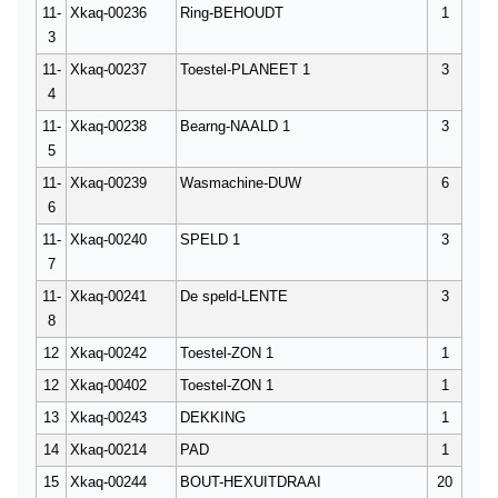
11-
Xkaq-00236
Ring-BEHOUDT
1
3
11-
Xkaq-00237
Toestel-PLANEET 1
3
4
11-
Xkaq-00238
Bearng-NAALD 1
3
5
11-
Xkaq-00239
Wasmachine-DUW
6
6
11-
Xkaq-00240
SPELD 1
3
7
11-
Xkaq-00241
De speld-LENTE
3
8
12
Xkaq-00242
Toestel-ZON 1
1
12
Xkaq-00402
Toestel-ZON 1
1
13
Xkaq-00243
DEKKING
1
14
Xkaq-00214
PAD
1
15
Xkaq-00244
BOUT-HEXUITDRAAI
20