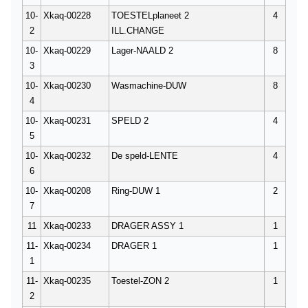
10-
Xkaq-00228
TOESTELplaneet 2
4
2
ILL.CHANGE
10-
Xkaq-00229
Lager-NAALD 2
8
3
10-
Xkaq-00230
Wasmachine-DUW
8
4
10-
Xkaq-00231
SPELD 2
4
5
10-
Xkaq-00232
De speld-LENTE
4
6
10-
Xkaq-00208
Ring-DUW 1
2
7
11
Xkaq-00233
DRAGER ASSY 1
1
11-
Xkaq-00234
DRAGER 1
1
1
11-
Xkaq-00235
Toestel-ZON 2
1
2