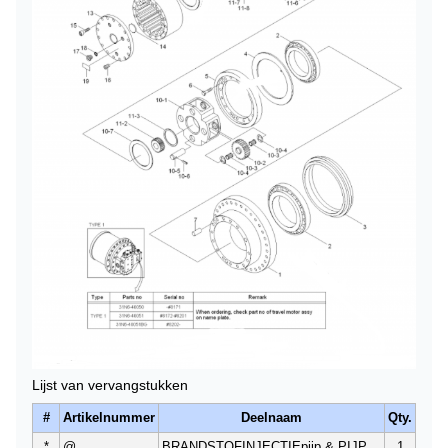
Lijst van vervangstukken
#
Artikelnummer
Deelnaam
Qty.
*
@
BRANDSTOFINJECTIEpijp & PIJP
1