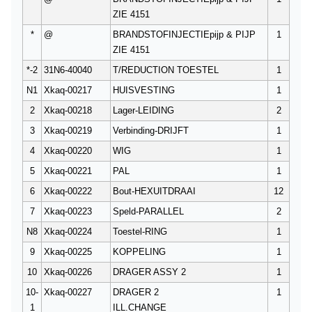
ZIE 4151
*
@
BRANDSTOFINJECTIEpijp & PIJP
1
ZIE 4151
*-2
31N6-40040
T/REDUCTION TOESTEL
1
N1
Xkaq-00217
HUISVESTING
1
2
Xkaq-00218
Lager-LEIDING
2
3
Xkaq-00219
Verbinding-DRIJFT
1
4
Xkaq-00220
WIG
1
5
Xkaq-00221
PAL
1
6
Xkaq-00222
Bout-HEXUITDRAAI
12
7
Xkaq-00223
Speld-PARALLEL
2
N8
Xkaq-00224
Toestel-RING
1
9
Xkaq-00225
KOPPELING
1
10
Xkaq-00226
DRAGER ASSY 2
1
10-
Xkaq-00227
DRAGER 2
1
1
ILL.CHANGE