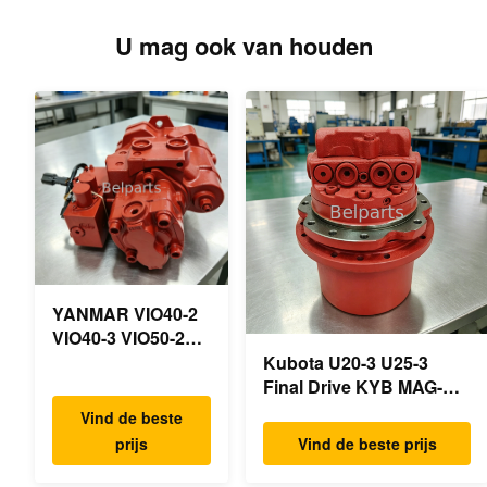
U mag ook van houden
YANMAR VIO40-2
VIO40-3 VIO50-2
VIO50-3 VIO55-2
Kubota U20-3 U25-3
VIO55-3
Final Drive KYB MAG-
Hoofdhydraulische
18VP-230F OEM
Vind de beste
pomp OEM
Reismotor B0240-18076
prijs
Vind de beste prijs
PSVD2-17E B0600-
RB511-61290 RB559-
16023 B0600-
61290 RC157-78000 Voor