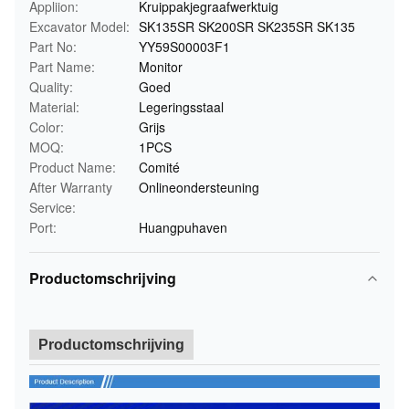
Appliion:
Kruippakjegraafwerktuig
Excavator Model:
SK135SR SK200SR SK235SR SK135
Part No:
YY59S00003F1
Part Name:
Monitor
Quality:
Goed
Material:
Legeringsstaal
Color:
Grijs
MOQ:
1PCS
Product Name:
Comité
After Warranty
Onlineondersteuning
Service:
Port:
Huangpuhaven
Productomschrijving
Productomschrijving