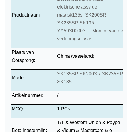
elektrische assy de
Productnaam
maatsk135sr SK200SR
SK235SR SK135
YY59S00003F1 Monitor van de
vertoningscluster
Plaats van
China (vasteland)
Oorsprong:
SK135SR SK200SR SK235SR
Model:
SK135
Artikelnummer:
/
MOQ:
1 PCs
T/T & Western Union & Paypal
Betalingstermijn:
&
Visum
&
Mastercard
&
e-