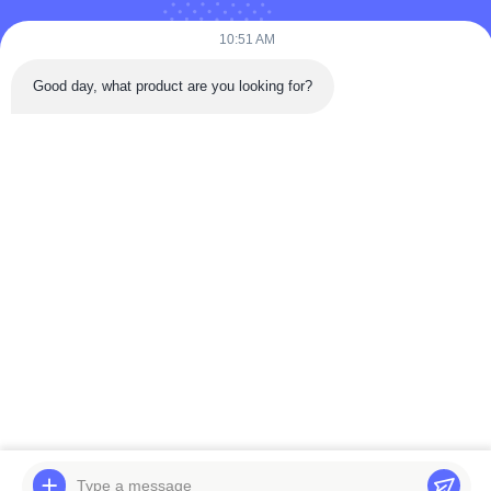
10:51 AM
Good day, what product are you looking for?
Versturen
Huis
PRODUCTEN
Video's
ONGEVEER DE V.S.
Fabrieksreis
Kwaliteitscontrole
Contacteer Ons
Verzoek Om Een Citaat
Nieuws
© 2026 BELPARTS MACHINERY LIMITED. All Rights Reserved.