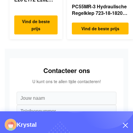
Schommelmotor
PC55MR-3 Hydraulische
Reducer 7024418
Regelklep 723-18-18200
7024419 Voor mini
723-18-18201 723-18-
Vind de beste
graafmachine
18202 voor KOMATSU
prijs
Vind de beste prijs
Graafmachine Originele
Onderdelen
Contacteer ons
U kunt ons te allen tijde contacteren!
Krystal