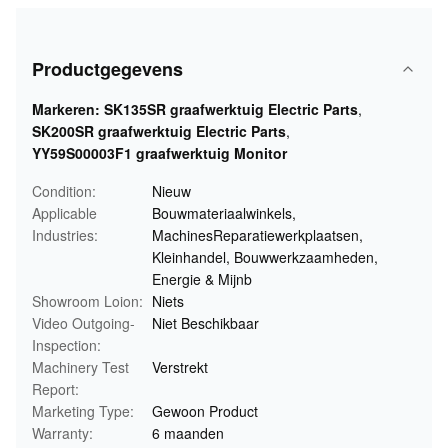
Productgegevens
Markeren:
SK135SR graafwerktuig Electric Parts
,
SK200SR graafwerktuig Electric Parts
,
YY59S00003F1 graafwerktuig Monitor
Condition:
Nieuw
Applicable
Bouwmateriaalwinkels,
Industries:
MachinesReparatiewerkplaatsen,
Kleinhandel, Bouwwerkzaamheden,
Energie & Mijnb
Showroom Loion:
Niets
Video Outgoing-
Niet Beschikbaar
Inspection:
Machinery Test
Verstrekt
Report:
Marketing Type:
Gewoon Product
Warranty:
6 maanden