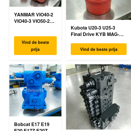
YANMAR VIO40-2
VIO40-3 VIO50-2
VIO50-3 VIO55-2
Kubota U20-3 U25-3
VIO55-3
Final Drive KYB MAG-
Hoofdhydraulische
18VP-230F OEM
Vind de beste
pomp OEM
Reismotor B0240-18076
prijs
Vind de beste prijs
PSVD2-17E B0600-
RB511-61290 RB559-
16023 B0600-
61290 RC157-78000 Voor
16017
mini-
Minigraafmachine
graafmachineonderdelen
Bobcat E17 E19
E20 E17Z E20Z