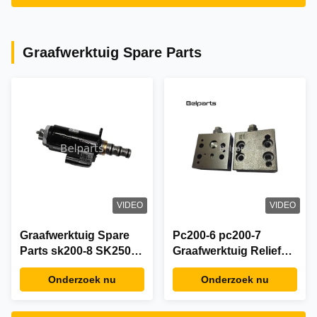
Graafwerktuig Spare Parts
VIDEO
VIDEO
Graafwerktuig Spare
Pc200-6 pc200-7
Parts sk200-8 SK250
Graafwerktuig Relief
sk260-8 SK330 sk350-8
Valve, Hydraulische
Onderzoek nu
Onderzoek nu
Anti Evenredige de
Druk Regelende Klep
Solenoïdeklep van
723-40-70100
YN35V00048F1