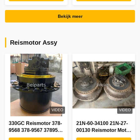
PC800LC-8 KOMATSU
Hydraulische
Hydraulische
Graafmachine
Bekijk meer
graafmachineonderdelen
Onderdelen 708-2L-
708-2K-00132 708-2K-
00750 708-2L-00740
00131 708-2K-00130
Originele Hoofd
Hoofdstomppomp
Zuigerpomp
Reismotor Assy
VIDEO
VIDEO
330GC Reismotor 378-
21N-60-34100 21N-27-
9568 378-9567 3789568
00130 Reismotor Motor
3789567 TQ Eind
Final Drive Assembly