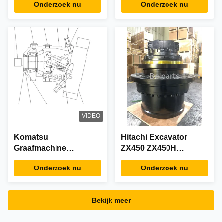
Onderzoek nu
Onderzoek nu
aandrijving voor
Voor Komatsu
crawlergraafmachineonderdelen
PC1250-7 PC1250-8
VIDEO
Komatsu
Hitachi Excavator
Graafmachine
ZX450 ZX450H
Reismotor 416-18-
ZX460LCH ZX480MTH
Onderzoek nu
Onderzoek nu
31701 WA150-5
Reismotor Assy
Eindrijving
9186918 9203565
Wielenladers
AFTERMARKET
Bekijk meer
Naverkoop
ORIGINAL