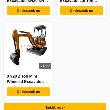
Excavator, XN20 XN10
Excavator 1,6 Ton
Mini Excavator
hydraulische backhoe
Onderzoek nu
Onderzoek nu
VIDEO
XN20 2 Ton Mini
Wheeled Excavator
10kw 11.2kw 2200r/Min
Onderzoek nu
Bekijk meer