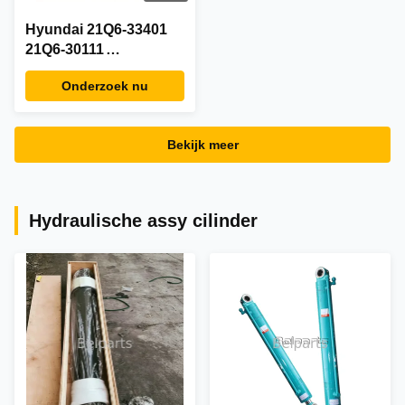
Hyundai 21Q6-33401
21Q6-30111
Graafmachine Monitor
Onderzoek nu
Display R300LC-9S
Bekijk meer
Hydraulische assy cilinder