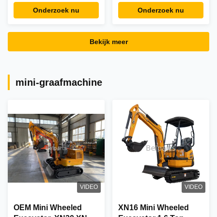
Bearing For DX225LC
Replacement 7017407
Onderzoek nu
Onderzoek nu
zwenken
9098980
Bekijk meer
mini-graafmachine
VIDEO
VIDEO
OEM Mini Wheeled
XN16 Mini Wheeled