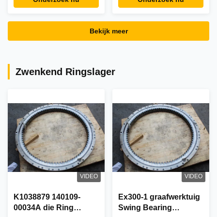
Deere Graafmachine
Komatsu
Onderdelen 9299856G
graafmachine Spare
Naverkoop
parts 707-E1-00750
Bekijk meer
Aftermarket
Zwenkend Ringslager
VIDEO
VIDEO
K1038879 140109-
Ex300-1 graafwerktuig
00034A die Ring
Swing Bearing