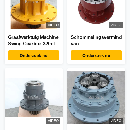
VIDEO
VIDEO
Graafwerktuig Machine
Schommelingsverminderi
Swing Gearbox 320cl
van
E6210f E80 1484644
graafwerktuigswing
Onderzoek nu
Onderzoek nu
Verminderingsversnellingsbak
gearbox U50-3a Sy135
van 320d 1484679
U50 M5x130chb u50-3
Kbc0127 140lc-7a 148-
4644 voor Robex
Kubota
VIDEO
VIDEO