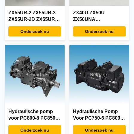
ZX55UR-2 ZX55UR-3
ZX40U ZX50U
ZX55UR-2D ZX55UR-
ZX50UNA
2U Hydraulische Pomp
Hydraulische Pomp
Onderzoek nu
Onderzoek nu
voor Hitachi
voor Hitachi Minigraver
Minigraafmachine
Onderdelen 4466797
Onderdelen 4621412
Nachi PVK-2B-505-N-
Nachi PVK-2B-505-N
4191B Hoofd
Hoofdpistonpomp
Zuigerpomp
Hydraulische pomp
Hydraulische Pomp
voor PC800-8 PC850-8
Voor PC750-6 PC800-6
PC800LC-8R PC850-
PC750LC-6PC750SE-6
Onderzoek nu
Onderzoek nu
8R PC800SE-8
PC800SE-6 KOMATSU