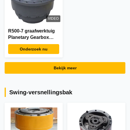
VIDEO
R500-7 graafwerktuig
Planetary Gearbox
Reducer ztaj-00008
Onderzoek nu
34E7-02500-de
Versnellingsbak van
de Reisvermindering
Bekijk meer
Swing-versnellingsbak