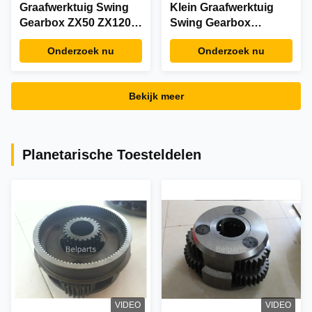
Graafwerktuig Swing
Klein Graafwerktuig
Gearbox ZX50 ZX120
Swing Gearbox
ZX60 zx200-3 zx200-5
EC460BlC EC210b
Onderzoek nu
Onderzoek nu
zx170w-3 zx210w-3
EC290 EC290b
9260804 9262916
EC290blc
Schommelingsvermindering
VOE14541069
Bekijk meer
VOE14541030
Planetarische Toesteldelen
VIDEO
VIDEO