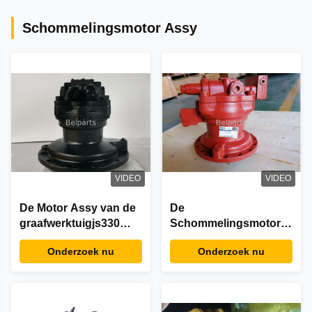
Schommelingsmotor Assy
VIDEO
VIDEO
De Motor Assy van de
De
graafwerktuigjs330
Schommelingsmotor
KSC0196
Assy van DH220
Onderzoek nu
Onderzoek nu
Schommeling
DH225 401-00086B