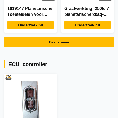
1019147 Planetarische
Graafwerktuig r250lc-7
Toesteldelen voor
planetarische xkaq-
Graafwerktuig EX200
00126 het toesteldelen
Onderzoek nu
Onderzoek nu
van de drager assy
xkaq-00121
schommeling
Bekijk meer
ECU -controller