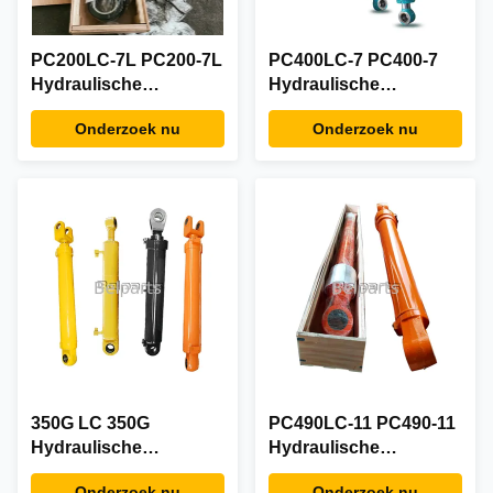
PC200LC-7L PC200-7L
PC400LC-7 PC400-7
Hydraulische
Hydraulische
Boomcilinder voor
Armcilinder voor
Onderzoek nu
Onderzoek nu
Komatsu
Komatsu
Graafmachine
Graafmachine
Onderdelen 707-01-
Onderdelen 707-01-
0A940 Aftermarket
0F741 707-01-0F710
Hoge Kwaliteit
Aftermarket Hoge
Kwaliteit
350G LC 350G
PC490LC-11 PC490-11
Hydraulische
Hydraulische
emmercilinder voor
emmercilinder voor
Onderzoek nu
Onderzoek nu