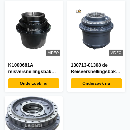
VIDEO
VIDEO
K1000681A
130713-01308 de
reisversnellingsbak
Reisversnellingsbak
dh220-5 voor
van DX520 DX530
Onderzoek nu
Onderzoek nu
Graafwerktuig