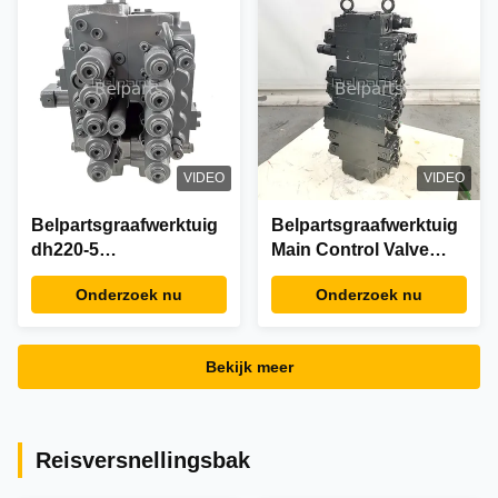
VIDEO
VIDEO
Belpartsgraafwerktuig
Belpartsgraafwerktuig
dh220-5
Main Control Valve
Hoofdcontroleklep
PC35 PC56 723-19-
Onderzoek nu
Onderzoek nu
voor Doosan
11405
Bekijk meer
Reisversnellingsbak